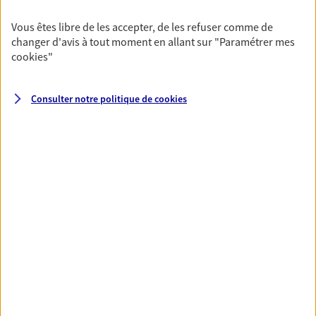
Vous êtes libre de les accepter, de les refuser comme de
Nos expertises
changer d'avis à tout moment en allant sur
"Paramétrer mes
cookies
"
Accompagner les
professionnels et les
Consulter notre politique de
cookies
entreprises
Comme vous, nous sommes des indépendants.
Nous bâtissons ensemble des solutions
cohérentes pour protéger votre activité, vos
collaborateurs... mais aussi vous-même et votre
famille.
Vous accompagner dans vos
moments de vie
Avec une qualité de conseil reconnue, nous
vous accompagnons sur tous vos besoins
d'assurance particuliers : auto, habitation,