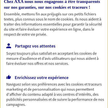
Chez AXA nous nous engageons à être transparents
sur nos garanties, sur nos
cookies et traceurs
!
Ensemble, mettons fin aux préjugés sur ces petits fichiers
Multirisque Professionnelle
textes, plus connus sous le nom de
cookies
. Ils nous aident à
traiter des informations essentielles pour garantir la sécurité
Protégez votre entreprise en garantissant la
du site et faire évoluer votre expérience en ligne, dans le
continuité de votre activité, même en cas de
respect de votre vie privée.
sinistre. Ce contrat inclut notamment une
protection juridique ainsi qu'une garantie
responsabilité civile professionnelle.
Partagez vos attentes
Soyez toujours plus satisfait en acceptant les
cookies
de
Découvrir l'offre Multirisque Professionnelle
mesure d’audience et d’avis utilisateurs qui nous aident à
faire évoluer nos offres et nos services.
DEMANDER UN DEVIS
Enrichissez votre expérience
Naviguez selon vos préférences avec les
cookies et traceurs
VOIR TOUTES NOS OFFRES
marketing et de personnalisation qui nous permettent
d'afficher du contenu adapté à vos centres d'intérêts, des
publicités personnalisées et de suivre la performance de nos
campagnes.