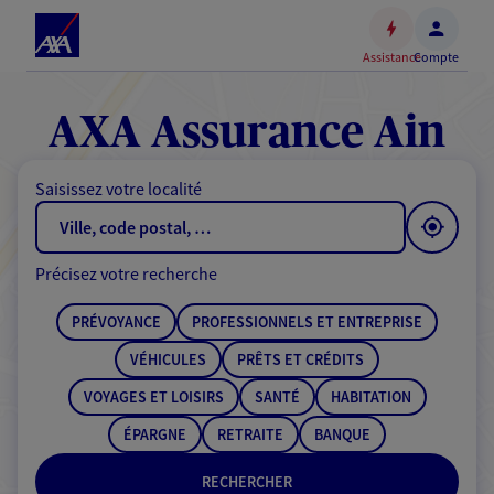
Espace
client
Assistance
Compte
Accéder
au
contenu
AXA Assurance Ain
principal
Accéder
Saisissez votre localité
au
pied
de
Précisez votre recherche
page
PRÉVOYANCE
PROFESSIONNELS ET ENTREPRISE
VÉHICULES
PRÊTS ET CRÉDITS
VOYAGES ET LOISIRS
SANTÉ
HABITATION
ÉPARGNE
RETRAITE
BANQUE
RECHERCHER