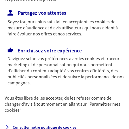
Partagez vos attentes
Soyez toujours plus satisfait en acceptant les
cookies
de
mesure d’audience et d’avis utilisateurs qui nous aident à
Eirl Ferrand Sylvain
faire évoluer nos offres et nos services.
Agent général d'assurance exclusif AXA
Collectives
Enrichissez votre expérience
301 Rue Leopold Le Hon, 01000 Bourg En Bresse
Naviguez selon vos préférences avec les
cookies et traceurs
Agence accessible
marketing et de personnalisation qui nous permettent
Horaires :
Ouvert
d'afficher du contenu adapté à vos centres d'intérêts, des
de 09:00 à 18:00
publicités personnalisées et de suivre la performance de nos
campagnes.
06 76 58 19 38
Vous êtes libre de les accepter, de les refuser comme de
changer d'avis à tout moment en allant sur
"Paramétrer mes
NOUS CONTACTER
cookies
"
VOIR NOTRE SITE WEB
Consulter notre politique de
cookies