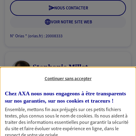
NOUS CONTACTER
VOIR NOTRE SITE WEB
N° Orias * (orias.fr) : 20008333
Stephanie Millet
Conseiller AXA Epargne et Protection
Continuer sans accepter
01240 Marlieux
Chez AXA nous nous engageons à être transparents
sur nos garanties, sur nos
cookies et traceurs
!
06 37 42 89 15
Ensemble, mettons fin aux préjugés sur ces petits fichiers
textes, plus connus sous le nom de
cookies
. Ils nous aident à
NOUS CONTACTER
traiter des informations essentielles pour garantir la sécurité
du site et faire évoluer votre expérience en ligne, dans le
VOIR NOTRE SITE WEB
respect de votre vie privée.