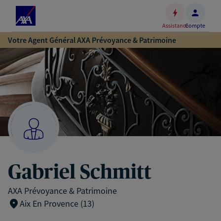
Espace
client
Assistance
Compte
Accéder
Votre Agent Général AXA Prévoyance & Patrimoine
au
contenu
principal
Accéder
au
pied
de
page
Gabriel Schmitt
AXA Prévoyance & Patrimoine
Aix En Provence (13)