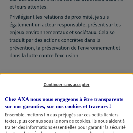
et leurs attentes.
Privilégiant les relations de proximité, je suis
également un acteur responsable, présent sur les
enjeux environnementaux et sociétaux. Cela se
traduit par des actions concrètes dans la
prévention, la préservation de l'environnement et
dans la lutte contre l'exclusion.
Continuer sans accepter
Nos expertises
Chez AXA nous nous engageons à être transparents
sur nos garanties, sur nos
cookies et traceurs
!
Ensemble, mettons fin aux préjugés sur ces petits fichiers
Accompagner les
textes, plus connus sous le nom de
cookies
. Ils nous aident à
traiter des informations essentielles pour garantir la sécurité
professionnels et les