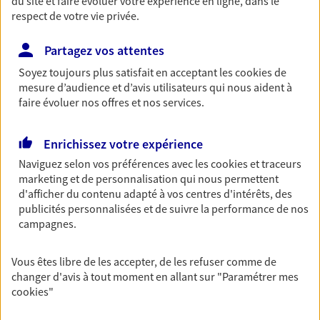
du site et faire évoluer votre expérience en ligne, dans le
entreprises
respect de votre vie privée.
Comme vous, nous sommes des indépendants. Nous
Partagez vos attentes
bâtissons ensemble des solutions cohérentes pour
protéger votre activité, vos collaborateurs... mais aussi
Soyez toujours plus satisfait en acceptant les
cookies
de
vous-même et votre famille.
mesure d’audience et d’avis utilisateurs qui nous aident à
faire évoluer nos offres et nos services.
Accompagner vos projets de
Enrichissez votre expérience
vie
Naviguez selon vos préférences avec les
cookies et traceurs
Achat immobilier, installation, départ à la retraite…
marketing et de personnalisation qui nous permettent
Autant de moments de vie qui nécessitent des solutions
d'afficher du contenu adapté à vos centres d'intérêts, des
d'assurance et d'épargne. Recevez un conseil d'expert
publicités personnalisées et de suivre la performance de nos
campagnes.
cohérent avec vos besoins
Vous êtes libre de les accepter, de les refuser comme de
Vous aider à constituer une
changer d'avis à tout moment en allant sur
"Paramétrer mes
cookies
"
épargne
De nombreuses solutions s'offrent à vous pour faire