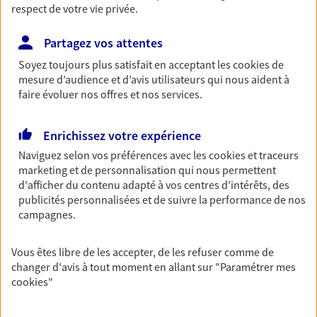
respect de votre vie privée.
entreprises
Comme vous, nous sommes des indépendants. Nous
Partagez vos attentes
bâtissons ensemble des solutions cohérentes pour
Soyez toujours plus satisfait en acceptant les
cookies
de
protéger votre activité, vos collaborateurs... mais aussi
mesure d’audience et d’avis utilisateurs qui nous aident à
vous-même et votre famille.
faire évoluer nos offres et nos services.
Accompagner vos projets de
Enrichissez votre expérience
vie
Naviguez selon vos préférences avec les
cookies et traceurs
marketing et de personnalisation qui nous permettent
Achat immobilier, installation, départ à la retraite…
d'afficher du contenu adapté à vos centres d'intérêts, des
Autant de moments de vie qui nécessitent des solutions
publicités personnalisées et de suivre la performance de nos
d'assurance et d'épargne. Recevez un conseil d'expert
campagnes.
cohérent avec vos besoins
Vous êtes libre de les accepter, de les refuser comme de
Vous aider à constituer une
changer d'avis à tout moment en allant sur
"Paramétrer mes
cookies
"
épargne
De nombreuses solutions s'offrent à vous pour faire