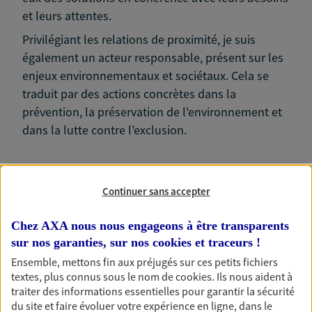
et leurs attentes.
Privilégiant les relations de proximité, je suis
également un acteur responsable, présent sur les
enjeux environnementaux et sociétaux. Cela se
traduit par des actions concrètes dans la
prévention, la préservation de l'environnement et
dans la lutte contre l'exclusion.
Continuer sans accepter
Nos expertises
Chez AXA nous nous engageons à être transparents
sur nos garanties, sur nos
cookies et traceurs
!
Ensemble, mettons fin aux préjugés sur ces petits fichiers
textes, plus connus sous le nom de
cookies
. Ils nous aident à
Accompagner les
traiter des informations essentielles pour garantir la sécurité
professionnels et les
du site et faire évoluer votre expérience en ligne, dans le