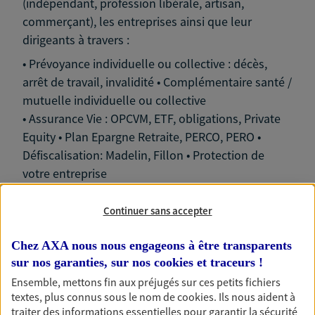
(indépendant, profession libérale, artisan,
commerçant), les entreprises ainsi que leur
dirigeants à travers :
• Prévoyance individuelle ou collective : décès,
arrêt de travail, invalidité • Complémentaire santé /
mutuelle individuelle ou collective
• Assurance Vie : OPCVM, ETF, obligations, Private
Equity • Plan Epargne Retraite, PERCO, PERO •
Défiscalisation: Madelin, Fillon • Protection de
votre entreprise
Continuer sans accepter
Chez AXA nous nous engageons à être transparents
Nos expertises
sur nos garanties, sur nos
cookies et traceurs
!
Ensemble, mettons fin aux préjugés sur ces petits fichiers
textes, plus connus sous le nom de
cookies
. Ils nous aident à
traiter des informations essentielles pour garantir la sécurité