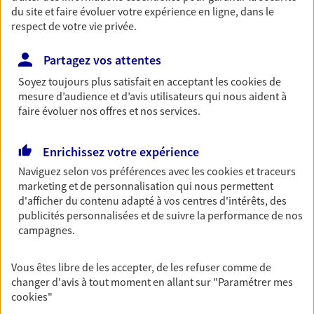
Accompagner les
du site et faire évoluer votre expérience en ligne, dans le
respect de votre vie privée.
professionnels et les
entreprises
Partagez vos attentes
Comme vous, nous sommes des indépendants. Nous
Soyez toujours plus satisfait en acceptant les
cookies
de
bâtissons ensemble des solutions cohérentes pour
mesure d’audience et d’avis utilisateurs qui nous aident à
protéger votre activité, vos collaborateurs... mais aussi
faire évoluer nos offres et nos services.
vous-même et votre famille.
Enrichissez votre expérience
Optimiser votre fiscalité
Naviguez selon vos préférences avec les
cookies et traceurs
marketing et de personnalisation qui nous permettent
En procédant à un bilan social et patrimonial, nous vous
d'afficher du contenu adapté à vos centres d'intérêts, des
aidons à optimiser votre fiscalité. Ensemble, nous
publicités personnalisées et de suivre la performance de nos
trouvons des solutions : assurance retraite, assurance
campagnes.
vie, placements…
Vous êtes libre de les accepter, de les refuser comme de
changer d'avis à tout moment en allant sur
"Paramétrer mes
Vous protéger et protéger vos
cookies
"
proches face aux aléas de la vie