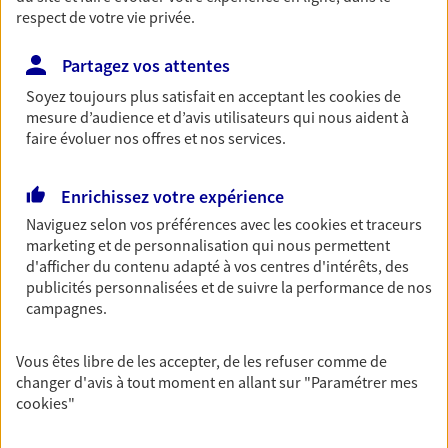
entreprises
respect de votre vie privée.
Comme vous, nous sommes des indépendants. Nous
Partagez vos attentes
bâtissons ensemble des solutions cohérentes pour
protéger votre activité, vos collaborateurs... mais aussi
Soyez toujours plus satisfait en acceptant les
cookies
de
mesure d’audience et d’avis utilisateurs qui nous aident à
vous-même et votre famille.
faire évoluer nos offres et nos services.
Accompagner vos projets de
Enrichissez votre expérience
vie
Naviguez selon vos préférences avec les
cookies et traceurs
Achat immobilier, installation, départ à la retraite…
marketing et de personnalisation qui nous permettent
Autant de moments de vie qui nécessitent des solutions
d'afficher du contenu adapté à vos centres d'intérêts, des
publicités personnalisées et de suivre la performance de nos
d'assurance et d'épargne. Recevez un conseil d'expert
campagnes.
cohérent avec vos besoins
Vous êtes libre de les accepter, de les refuser comme de
Vous aider à constituer une
changer d'avis à tout moment en allant sur
"Paramétrer mes
cookies
"
épargne
De nombreuses solutions s'offrent à vous pour faire