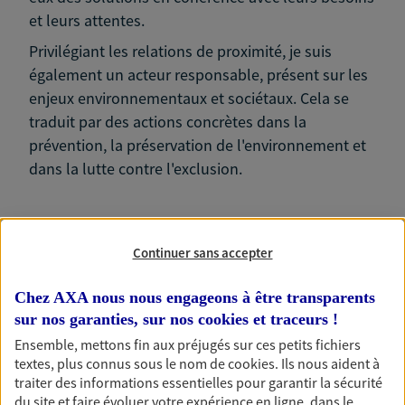
et leurs attentes.
Privilégiant les relations de proximité, je suis
également un acteur responsable, présent sur les
enjeux environnementaux et sociétaux. Cela se
traduit par des actions concrètes dans la
prévention, la préservation de l'environnement et
dans la lutte contre l'exclusion.
Continuer sans accepter
Nos expertises
Chez AXA nous nous engageons à être transparents
sur nos garanties, sur nos
cookies et traceurs
!
Ensemble, mettons fin aux préjugés sur ces petits fichiers
Accompagner les
textes, plus connus sous le nom de
cookies
. Ils nous aident à
traiter des informations essentielles pour garantir la sécurité
professionnels et les
du site et faire évoluer votre expérience en ligne, dans le