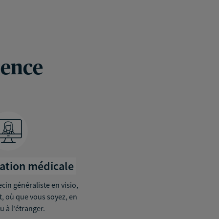
rence
tation médicale
in généraliste en visio,
it, où que vous soyez, en
u à l'étranger.