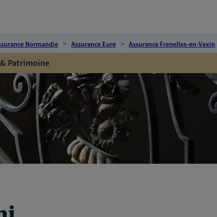
ssurance Normandie
Assurance Eure
Assurance Frenelles-en-Vexin
 & Patrimoine
ni