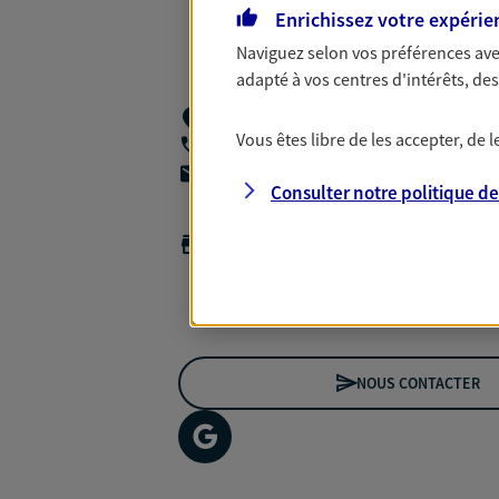
Enrichissez votre expérie
Naviguez selon vos préférences ave
adapté à vos centres d'intérêts, d
4 Rue Du Saut De La Vache,
27700 Fren
Vous êtes libre de les accepter, de
06 07 45 79 43
agencea2p.jerome.delfini@axa.fr
Consulter notre politique d
Horaires :
Fermé
Ouvre le 10 août à 09:00
*Horaires sur rendez-vous
NOUS CONTACTER