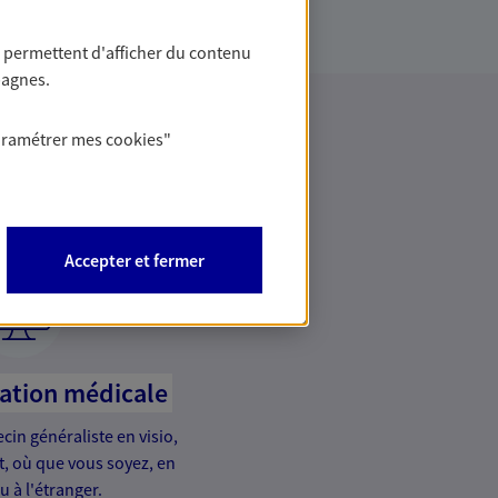
 permettent d'afficher du contenu
pagnes.
aramétrer mes
cookies
"
rence
Accepter et fermer
tation médicale
in généraliste en visio,
it, où que vous soyez, en
u à l'étranger.