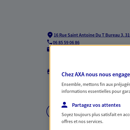
16 Rue Saint Antoine Du T Bureau 3,
31
06 85 59 06 86
agencea2p.samira.elhayyate@axa.fr
Horaires :
Ouvert
de 09:00 à 12:30 (sur rendez-vous)
puis
Chez AXA nous nous engageon
18:00 (sur rendez-vous)
Ensemble, mettons fin aux préjugés 
*Horaires sur rendez-vous
informations essentielles pour garan
Partagez vos attentes
NOUS CONTACTER
Soyez toujours plus satisfait en ac
offres et nos services.