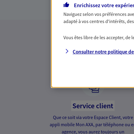
Enrichissez votre expérie
Naviguez selon vos préférences ave
adapté à vos centres d'intérêts, d
Vous êtes libre de les accepter, de
Des 
Consulter notre politique d
Service client
Que ce soit via votre Espace Client, votre
appli mobile Mon AXA, par téléphone ou 
agence, vous aurez toujours un