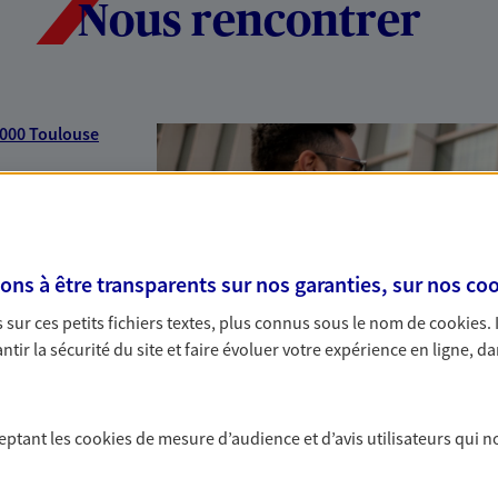
Nous rencontrer
000 Toulouse
 de 14:00 à
s à être transparents sur nos garanties, sur nos
coo
sur ces petits fichiers textes, plus connus sous le nom de
cookies
.
tir la sécurité du site et faire évoluer votre expérience en ligne, da
ceptant les
cookies
de mesure d’audience et d’avis utilisateurs qui n