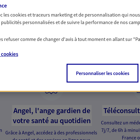
nce
c les
cookies et traceurs
marketing et de personnalisation qui nous
es publicités personnalisées et de suivre la performance de nos cam
 les refuser comme de changer d'avis à tout moment en allant sur
"P
services qui font la diffé
e
cookies
Personnaliser les cookies
Angel, l'ange gardien de
Téléconsul
votre santé au quotidien
Consultez un médec
en
7j/7, de 6h à minu
Grâce à Angel, accédez à des professionnels
France o
de santé et des services en ligne pour