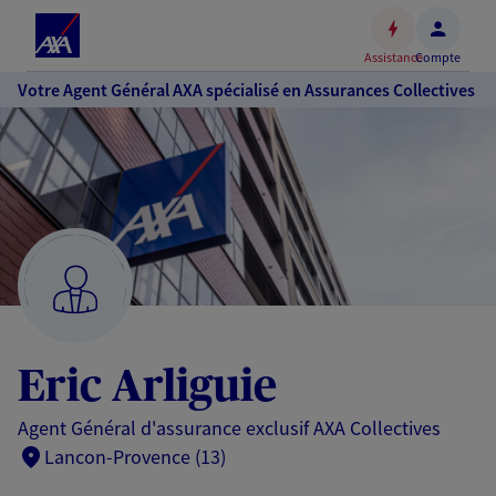
Espace
client
Assistance
Compte
Accéder
Votre Agent Général AXA spécialisé en Assurances Collectives
au
contenu
principal
Accéder
au
pied
de
page
Eric Arliguie
Agent Général d'assurance exclusif AXA Collectives
Lancon-Provence (13)