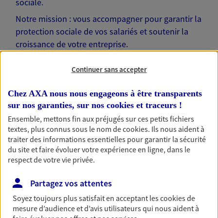
sociale.
Notre mission : vous accompagner pour garantir la
protection sociale de vos salariés et soutenir la
croissance de votre entreprise.
Rencontrons-nous !
Continuer sans accepter
Chez AXA nous nous engageons à être transparents
sur nos garanties, sur nos
cookies et traceurs
!
Ensemble, mettons fin aux préjugés sur ces petits fichiers
Nos solutions pour votre
textes, plus connus sous le nom de
cookies
. Ils nous aident à
traiter des informations essentielles pour garantir la sécurité
entreprise
du site et faire évoluer votre expérience en ligne, dans le
respect de votre vie privée.
Partagez vos attentes
Prévoyance collective
Soyez toujours plus satisfait en acceptant les
cookies
de
Protégez vos salariés et leurs proches en cas de
mesure d’audience et d’avis utilisateurs qui nous aident à
baisse de revenus liée à un aléa de la vie.