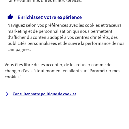
faire évoluer nos offres et nos services.
Santé des salariés
Enrichissez votre expérience
Couvrez les dépenses de santé de vos salariés et
Naviguez selon vos préférences avec les
cookies et traceurs
de leur famille tout en leur proposant des services
marketing et de personnalisation qui nous permettent
digitaux facilitant leurs démarches.
d'afficher du contenu adapté à vos centres d'intérêts, des
publicités personnalisées et de suivre la performance de nos
campagnes.
Epargne retraite des salariés
Fidélisez vos collaborateurs en leur proposant de
Vous êtes libre de les accepter, de les refuser comme de
l'épargne retraite tout en optimisant les charges
changer d'avis à tout moment en allant sur
"Paramétrer mes
fiscales et sociales de votre entreprise.
cookies
"
Plan Epargne Entreprise
Consulter notre politique de
cookies
Accompagner vos salariés par la mise en place
d'un plan d'épargne entreprise, c'est les aider à
préparer leur avenir tout en bénéficiant d'un cadre
fiscal avantageux.