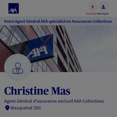
Espace
client
Assistance
Compte
Accéder
Votre Agent Général AXA spécialisé en Assurances Collectives
au
contenu
principal
Accéder
au
pied
de
page
Christine Mas
Agent Général d'assurance exclusif AXA Collectives
Wasquehal (59)