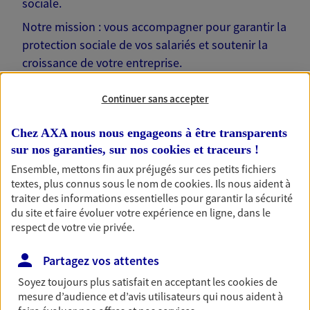
sociale.
Notre mission : vous accompagner pour garantir la
protection sociale de vos salariés et soutenir la
croissance de votre entreprise.
Rencontrons-nous !
Continuer sans accepter
Chez AXA nous nous engageons à être transparents
sur nos garanties, sur nos
cookies et traceurs
!
Ensemble, mettons fin aux préjugés sur ces petits fichiers
Nos solutions pour votre
textes, plus connus sous le nom de
cookies
. Ils nous aident à
traiter des informations essentielles pour garantir la sécurité
entreprise
du site et faire évoluer votre expérience en ligne, dans le
respect de votre vie privée.
Partagez vos attentes
Prévoyance collective
Soyez toujours plus satisfait en acceptant les
cookies
de
Protégez vos salariés et leurs proches en cas de
mesure d’audience et d’avis utilisateurs qui nous aident à
baisse de revenus liée à un aléa de la vie.