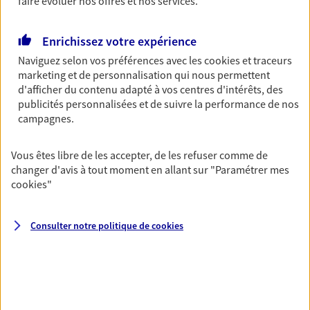
faire évoluer nos offres et nos services.
Santé des salariés
Enrichissez votre expérience
Couvrez les dépenses de santé de vos salariés et
Naviguez selon vos préférences avec les
cookies et traceurs
de leur famille tout en leur proposant des services
marketing et de personnalisation qui nous permettent
digitaux facilitant leurs démarches.
d'afficher du contenu adapté à vos centres d'intérêts, des
publicités personnalisées et de suivre la performance de nos
campagnes.
Epargne retraite des salariés
Fidélisez vos collaborateurs en leur proposant de
Vous êtes libre de les accepter, de les refuser comme de
l'épargne retraite tout en optimisant les charges
changer d'avis à tout moment en allant sur
"Paramétrer mes
fiscales et sociales de votre entreprise.
cookies
"
Plan Epargne Entreprise
Consulter notre politique de
cookies
Accompagner vos salariés par la mise en place
d'un plan d'épargne entreprise, c'est les aider à
préparer leur avenir tout en bénéficiant d'un cadre
fiscal avantageux.