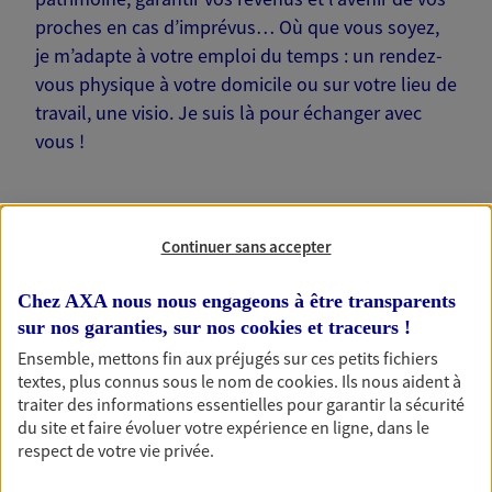
proches en cas d’imprévus… Où que vous soyez,
je m’adapte à votre emploi du temps : un rendez-
vous physique à votre domicile ou sur votre lieu de
travail, une visio. Je suis là pour échanger avec
vous !
Continuer sans accepter
Nos offres phares
Chez AXA nous nous engageons à être transparents
sur nos garanties, sur nos
cookies et traceurs
!
Ensemble, mettons fin aux préjugés sur ces petits fichiers
Épargne
textes, plus connus sous le nom de
cookies
. Ils nous aident à
traiter des informations essentielles pour garantir la sécurité
Réalisez vos projets grâce à votre épargne : achat
du site et faire évoluer votre expérience en ligne, dans le
immobilier, études des enfants ou voyage autour
respect de votre vie privée.
du monde… Épargnez à votre rythme et
simplement, selon votre profil.