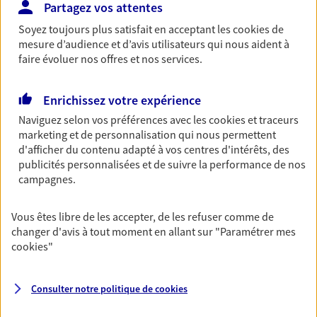
Partagez vos attentes
Découvrir les offres Épargne
Soyez toujours plus satisfait en acceptant les
cookies
de
mesure d’audience et d’avis utilisateurs qui nous aident à
faire évoluer nos offres et nos services.
Retraite
Préparez sereinement ce nouveau chapitre de
votre vie avec les conseils d'un expert. Découvrez
Enrichissez votre expérience
notre solution PER (Plan Epargne Retraite)
Naviguez selon vos préférences avec les
cookies et traceurs
spécialement conçue pour la retraite.
marketing et de personnalisation qui nous permettent
d'afficher du contenu adapté à vos centres d'intérêts, des
Découvrir l'offre Retraite
publicités personnalisées et de suivre la performance de nos
campagnes.
Prévoyance
Vous êtes libre de les accepter, de les refuser comme de
Pour un avenir serein, assurez-vous avec notre
changer d'avis à tout moment en allant sur
"Paramétrer mes
contrat prévoyance. Préservez vos proches en cas
cookies
"
d'accident ou de maladie en optant pour les
garanties incapacité temporaire totale de travail,
invalidité ou de décès.
Consulter notre politique de
cookies
Découvrir l'offre Prévoyance