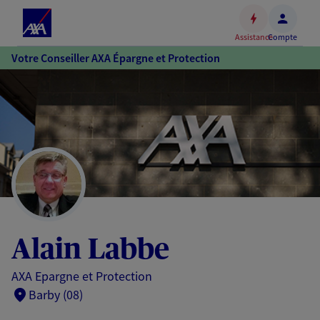
Espace
client
Assistance
Compte
Accéder
Votre Conseiller AXA Épargne et Protection
au
contenu
principal
Accéder
au
pied
de
page
Alain Labbe
AXA Epargne et Protection
Barby (08)