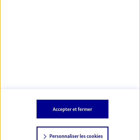
Votre Conseiller Épargne et Protection AXA ALAIN
LABBE
08300 Barby
Votre conseiller est un salarié d'AXA France Vie et d'AXA France IARD et
est également habilité pour proposer les produits et services
bancaires et financiers AXA Banque.
Les mentions légales de cette/ces entreprises d'assurance sont
Mentions légales
disponibles dans la rubrique «
» du site.
À PROPOS D'AXA
Accepter et fermer
SITES AXA
Personnaliser les cookies