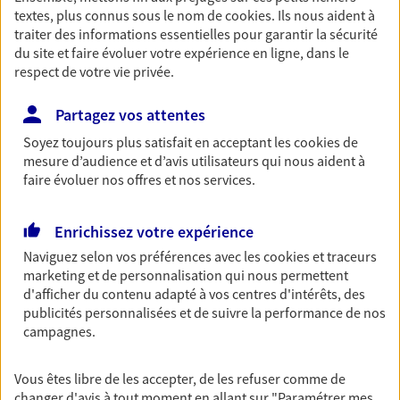
textes, plus connus sous le nom de
cookies
. Ils nous aident à
Découvrir les offres Épargne
traiter des informations essentielles pour garantir la sécurité
du site et faire évoluer votre expérience en ligne, dans le
respect de votre vie privée.
Retraite
Préparez sereinement ce nouveau chapitre de
Partagez vos attentes
votre vie avec les conseils d'un expert. Découvrez
Soyez toujours plus satisfait en acceptant les
cookies
de
notre solution PER (Plan Epargne Retraite)
mesure d’audience et d’avis utilisateurs qui nous aident à
spécialement conçue pour la retraite.
faire évoluer nos offres et nos services.
Découvrir l'offre Retraite
Enrichissez votre expérience
Prévoyance
Naviguez selon vos préférences avec les
cookies et traceurs
marketing et de personnalisation qui nous permettent
Pour un avenir serein, assurez-vous avec notre
d'afficher du contenu adapté à vos centres d'intérêts, des
contrat prévoyance. Préservez vos proches en cas
publicités personnalisées et de suivre la performance de nos
d'accident ou de maladie en optant pour les
campagnes.
garanties incapacité temporaire totale de travail,
invalidité ou de décès.
Vous êtes libre de les accepter, de les refuser comme de
Découvrir l'offre Prévoyance
changer d'avis à tout moment en allant sur
"Paramétrer mes