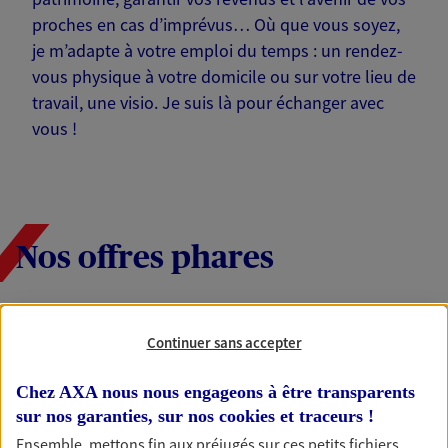
proches en cas d’imprévus… Où que vous soyez,
je m’adapte à votre emploi du temps : un rendez-
vous physique à votre domicile ou sur votre lieu de
travail, une visio. Je suis là pour échanger avec
vous !
Nos offres phares
Continuer sans accepter
Épargne
Réalisez vos projets grâce à votre épargne : achat
Chez AXA nous nous engageons à être transparents
immobilier, études des enfants ou voyage autour
du monde… Épargnez à votre rythme et
sur nos garanties, sur nos
cookies et traceurs
!
simplement, selon votre profil.
Ensemble, mettons fin aux préjugés sur ces petits fichiers