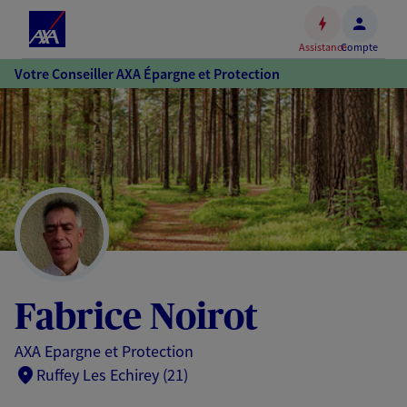
Espace
client
Assistance
Compte
Accéder
Votre Conseiller AXA Épargne et Protection
au
contenu
principal
Accéder
au
pied
de
page
Fabrice Noirot
AXA Epargne et Protection
Ruffey Les Echirey (21)