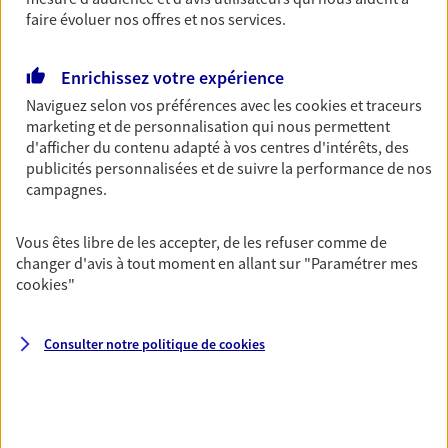
faire évoluer nos offres et nos services.
Découvrir les offres Épargne
Enrichissez votre expérience
Retraite
Naviguez selon vos préférences avec les
cookies et traceurs
Préparez sereinement ce nouveau chapitre de
marketing et de personnalisation qui nous permettent
votre vie avec les conseils d'un expert. Découvrez
d'afficher du contenu adapté à vos centres d'intérêts, des
notre solution PER (Plan Epargne Retraite)
publicités personnalisées et de suivre la performance de nos
spécialement conçue pour la retraite.
campagnes.
Découvrir l'offre Retraite
Vous êtes libre de les accepter, de les refuser comme de
changer d'avis à tout moment en allant sur
"Paramétrer mes
cookies
"
Prévoyance
Pour un avenir serein, assurez-vous avec notre
contrat prévoyance. Préservez vos proches en cas
Consulter notre politique de
cookies
d'accident ou de maladie en optant pour les
garanties incapacité temporaire totale de travail,
invalidité ou de décès.
Découvrir l'offre Prévoyance