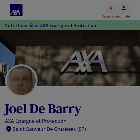
Espace
client
Assistance
Compte
Accéder
Votre Conseiller AXA Épargne et Protection
au
contenu
principal
Accéder
au
pied
de
page
Joel De Barry
AXA Epargne et Protection
Saint Sauveur De Cruzieres (07)