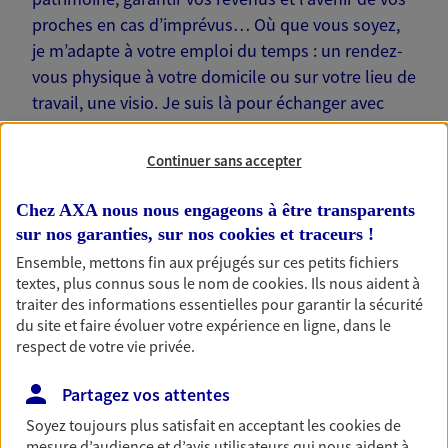
proches en cas d’imprévus… Où que vous soyez,
je m’adapte à votre emploi du temps : un rendez-
vous physique à votre domicile ou sur votre lieu de
travail, une visio. Je suis là pour échanger avec
vous !
Continuer sans accepter
Chez AXA nous nous engageons à être transparents
sur nos garanties, sur nos
cookies et traceurs
!
Nos offres phares
Ensemble, mettons fin aux préjugés sur ces petits fichiers
textes, plus connus sous le nom de
cookies
. Ils nous aident à
traiter des informations essentielles pour garantir la sécurité
du site et faire évoluer votre expérience en ligne, dans le
Épargne
respect de votre vie privée.
Réalisez vos projets grâce à votre épargne : achat
Partagez vos attentes
immobilier, études des enfants ou voyage autour
du monde… Épargnez à votre rythme et
Soyez toujours plus satisfait en acceptant les
cookies
de
simplement, selon votre profil.
mesure d’audience et d’avis utilisateurs qui nous aident à