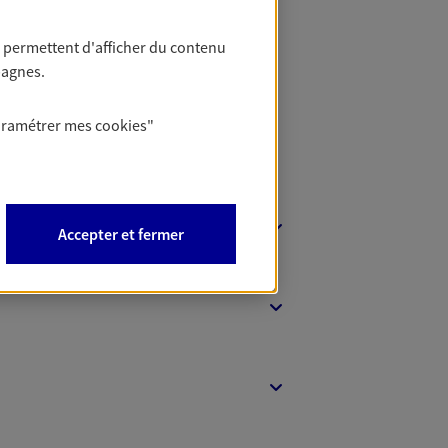
t Protection
 permettent d'afficher du contenu
pagnes.
aramétrer mes
cookies
"
Accepter et fermer