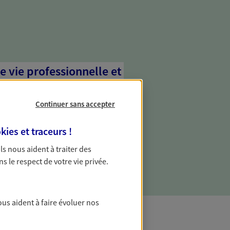
e vie professionnelle et
vée
Continuer sans accepter
 écoute pour vous proposer des
les couvrant les risques liés à votre
kies et traceurs
!
es risques liés à votre vie privée. Un seul
ous vos besoins, ça change tout.
 Ils nous aident à traiter des
ns le respect de votre vie privée.
ous aident à faire évoluer nos