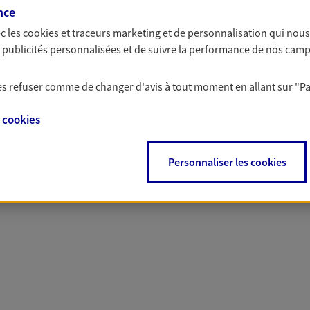
solutions AXA Épargne e
nce
c les
cookies et traceurs
marketing et de personnalisation qui nous
es publicités personnalisées et de suivre la performance de nos cam
 les refuser comme de changer d'avis à tout moment en allant sur
"P
PARTICULIERS
PROFESSIONNELS
e
cookies
Personnaliser les cookies