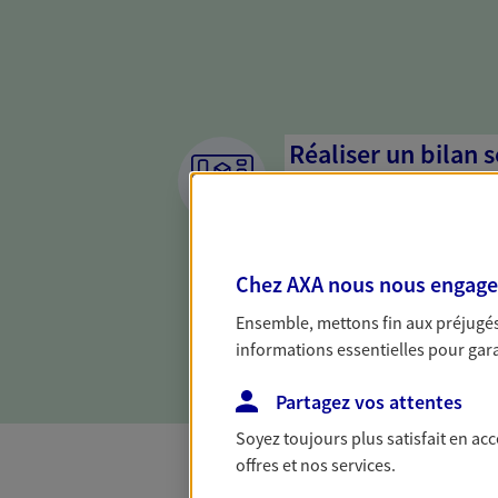
Réaliser un bilan 
de votre situation
Parce qu'avant de définir une 
d'établir un bon diagnosti
Chez AXA nous nous engageon
dresser un bilan complet de 
solide pour vous formuler de
Ensemble, mettons fin aux préjugés 
besoins.
informations essentielles pour garan
Partagez vos attentes
Soyez toujours plus satisfait en ac
offres et nos services.