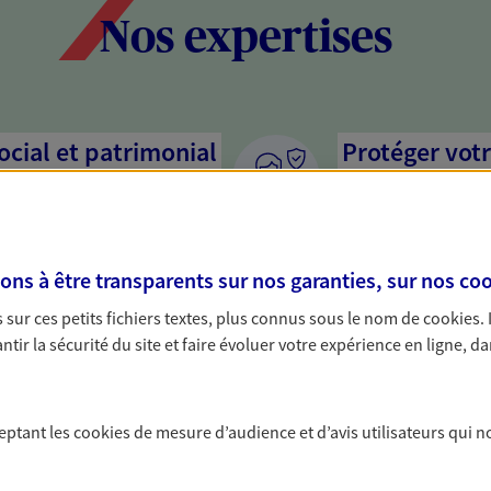
Nos expertises
social et patrimonial
Protéger votr
votre vie pri
stratégie, il est nécessaire
Nous sommes à votre
c, nous vous accompagnons pour
solutions assurantiel
s à être transparents sur nos garanties, sur nos
coo
votre situation. Une analyse
activité, mais aussi l
s conseils cohérents avec vos
interlocuteur pour t
sur ces petits fichiers textes, plus connus sous le nom de
cookies
.
tir la sécurité du site et faire évoluer votre expérience en ligne, da
ceptant les
cookies
de mesure d’audience et d’avis utilisateurs qui n