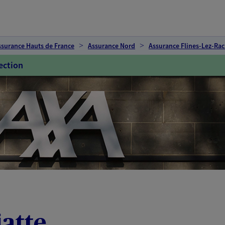
ssurance Hauts de France
Assurance Nord
Assurance Flines-Lez-Ra
ection
iatte