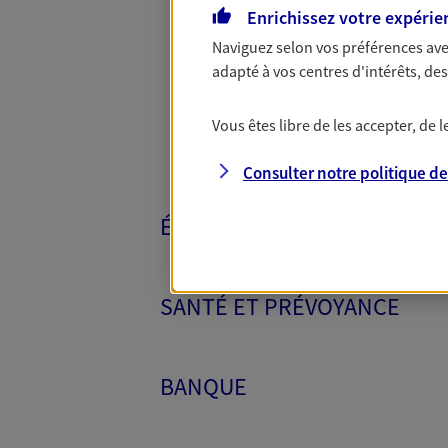
Toutes nos 
Enrichissez votre expérie
Naviguez selon vos préférences ave
adapté à vos centres d'intérêts, d
Vous êtes libre de les accepter, de
Consulter notre politique d
ÉPARGNE ET RETRAITE
SANTÉ ET PRÉVOYANCE
BANQUE