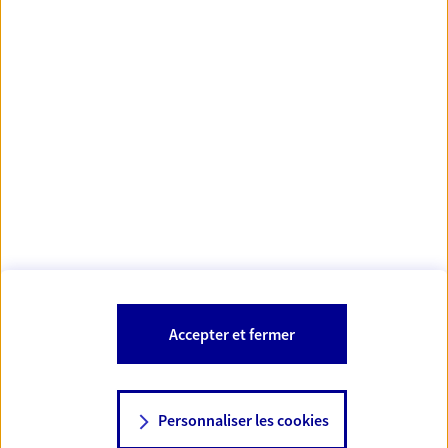
Votre Conseiller Épargne et Protection AXA FRANCK
CHARRIE
32110 Panjas
Votre conseiller est un salarié d'AXA France Vie et d'AXA France IARD et
est également habilité pour proposer les produits et services
bancaires et financiers AXA Banque.
Les mentions légales de cette/ces entreprises d'assurance sont
Mentions légales
disponibles dans la rubrique «
» du site.
À PROPOS D'AXA
Accepter et fermer
SITES AXA
Personnaliser les cookies
NOUS CONTACTER
06 07 62 41 95