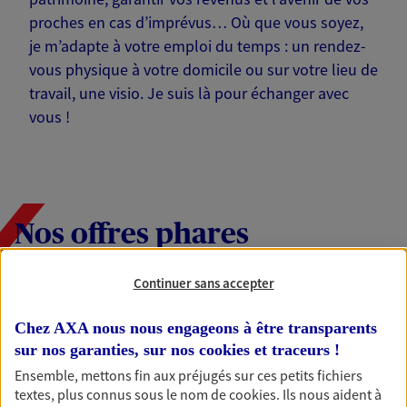
proches en cas d’imprévus… Où que vous soyez,
je m’adapte à votre emploi du temps : un rendez-
vous physique à votre domicile ou sur votre lieu de
travail, une visio. Je suis là pour échanger avec
vous !
Nos offres phares
Continuer sans accepter
Épargne
Chez AXA nous nous engageons à être transparents
Réalisez vos projets grâce à votre épargne : achat
sur nos garanties, sur nos
cookies et traceurs
!
immobilier, études des enfants ou voyage autour
Ensemble, mettons fin aux préjugés sur ces petits fichiers
du monde… Épargnez à votre rythme et
textes, plus connus sous le nom de
cookies
. Ils nous aident à
simplement, selon votre profil.