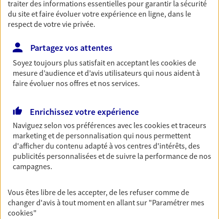
traiter des informations essentielles pour garantir la sécurité
Découvrir les offres Épargne
du site et faire évoluer votre expérience en ligne, dans le
respect de votre vie privée.
Retraite
Partagez vos attentes
Préparez sereinement ce nouveau chapitre de
Soyez toujours plus satisfait en acceptant les
cookies
de
votre vie avec les conseils d'un expert. Découvrez
mesure d’audience et d’avis utilisateurs qui nous aident à
notre solution PER (Plan Epargne Retraite)
faire évoluer nos offres et nos services.
spécialement conçue pour la retraite.
Découvrir l'offre Retraite
Enrichissez votre expérience
Naviguez selon vos préférences avec les
cookies et traceurs
marketing et de personnalisation qui nous permettent
Prévoyance
d'afficher du contenu adapté à vos centres d'intérêts, des
Pour un avenir serein, assurez-vous avec notre
publicités personnalisées et de suivre la performance de nos
contrat prévoyance. Préservez vos proches en cas
campagnes.
d'accident ou de maladie en optant pour les
garanties incapacité temporaire totale de travail,
Vous êtes libre de les accepter, de les refuser comme de
invalidité ou de décès.
changer d'avis à tout moment en allant sur
"Paramétrer mes
cookies
"
Découvrir l'offre Prévoyance