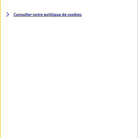
Consulter notre politique de
cookies
Santé
Couvrez vos dépenses de santé ainsi que celles de
votre famille avec la complémentaire santé qui
vous ressemble.
Découvrir l'offre Santé
VOIR TOUTES NOS OFFRES
Nos expertises
Réaliser un bilan social et