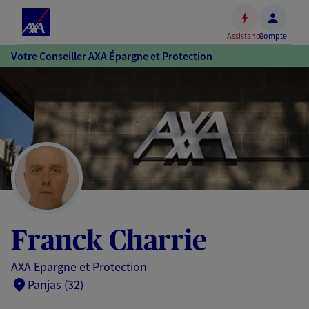
Espace
client
Assistance
Compte
Accéder
Votre Conseiller AXA Épargne et Protection
au
contenu
principal
Accéder
au
pied
de
page
Franck Charrie
AXA Epargne et Protection
Panjas (32)