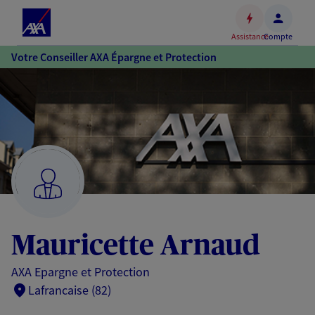
Espace
client
Assistance
Compte
Accéder
Votre Conseiller AXA Épargne et Protection
au
contenu
principal
Accéder
au
pied
de
page
Mauricette Arnaud
AXA Epargne et Protection
Lafrancaise (82)