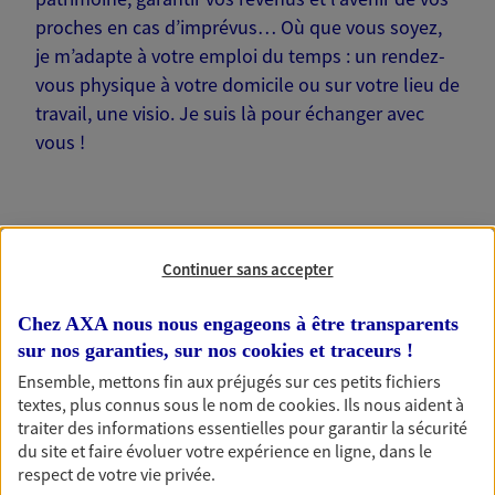
proches en cas d’imprévus… Où que vous soyez,
je m’adapte à votre emploi du temps : un rendez-
vous physique à votre domicile ou sur votre lieu de
travail, une visio. Je suis là pour échanger avec
vous !
Continuer sans accepter
Nos offres phares
Chez AXA nous nous engageons à être transparents
sur nos garanties, sur nos
cookies et traceurs
!
Épargne
Ensemble, mettons fin aux préjugés sur ces petits fichiers
textes, plus connus sous le nom de
cookies
. Ils nous aident à
Réalisez vos projets grâce à votre épargne : achat
traiter des informations essentielles pour garantir la sécurité
immobilier, études des enfants ou voyage autour
du site et faire évoluer votre expérience en ligne, dans le
du monde… Épargnez à votre rythme et
respect de votre vie privée.
simplement, selon votre profil.