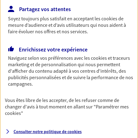
Découvrir les offres Épargne
Partagez vos attentes
Soyez toujours plus satisfait en acceptant les
cookies
de
mesure d’audience et d’avis utilisateurs qui nous aident à
Retraite
faire évoluer nos offres et nos services.
Préparez sereinement ce nouveau chapitre de
votre vie avec les conseils d'un expert. Découvrez
Enrichissez votre expérience
notre solution PER (Plan Epargne Retraite)
spécialement conçue pour la retraite.
Naviguez selon vos préférences avec les
cookies et traceurs
marketing et de personnalisation qui nous permettent
Découvrir l'offre Retraite
d'afficher du contenu adapté à vos centres d'intérêts, des
publicités personnalisées et de suivre la performance de nos
campagnes.
Prévoyance
Pour un avenir serein, assurez-vous avec notre
Vous êtes libre de les accepter, de les refuser comme de
contrat prévoyance. Préservez vos proches en cas
changer d'avis à tout moment en allant sur
"Paramétrer mes
d'accident ou de maladie en optant pour les
cookies
"
garanties incapacité temporaire totale de travail,
invalidité ou de décès.
Consulter notre politique de
cookies
Découvrir l'offre Prévoyance