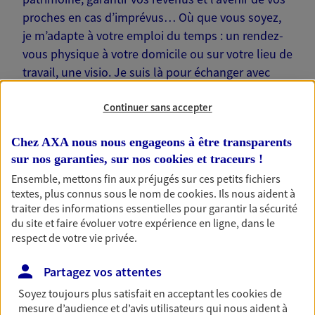
proches en cas d’imprévus… Où que vous soyez,
je m’adapte à votre emploi du temps : un rendez-
vous physique à votre domicile ou sur votre lieu de
travail, une visio. Je suis là pour échanger avec
vous !
Continuer sans accepter
Chez AXA nous nous engageons à être transparents
sur nos garanties, sur nos
cookies et traceurs
!
Nos offres phares
Ensemble, mettons fin aux préjugés sur ces petits fichiers
textes, plus connus sous le nom de
cookies
. Ils nous aident à
traiter des informations essentielles pour garantir la sécurité
du site et faire évoluer votre expérience en ligne, dans le
respect de votre vie privée.
Épargne
Réalisez vos projets grâce à votre épargne : achat
Partagez vos attentes
immobilier, études des enfants ou voyage autour
du monde… Épargnez à votre rythme et
Soyez toujours plus satisfait en acceptant les
cookies
de
simplement, selon votre profil.
mesure d’audience et d’avis utilisateurs qui nous aident à