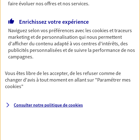
faire évoluer nos offres et nos services.
Découvrir les offres Épargne
Enrichissez votre expérience
Retraite
Naviguez selon vos préférences avec les
cookies et traceurs
marketing et de personnalisation qui nous permettent
Préparez sereinement ce nouveau chapitre de
d'afficher du contenu adapté à vos centres d'intérêts, des
votre vie avec les conseils d'un expert. Découvrez
publicités personnalisées et de suivre la performance de nos
notre solution PER (Plan Epargne Retraite)
campagnes.
spécialement conçue pour la retraite.
Découvrir l'offre Retraite
Vous êtes libre de les accepter, de les refuser comme de
changer d'avis à tout moment en allant sur
"Paramétrer mes
cookies
"
Prévoyance
Pour un avenir serein, assurez-vous avec notre
contrat prévoyance. Préservez vos proches en cas
Consulter notre politique de
cookies
d'accident ou de maladie en optant pour les
garanties incapacité temporaire totale de travail,
invalidité ou de décès.
Découvrir l'offre Prévoyance