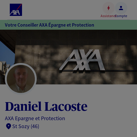
Espace
client
Assistance
Compte
Accéder
Votre Conseiller AXA Épargne et Protection
au
contenu
principal
Accéder
au
pied
de
page
Daniel Lacoste
AXA Epargne et Protection
St Sozy (46)