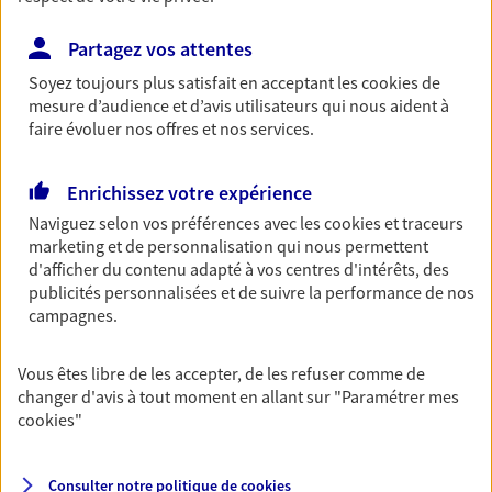
Découvrir les offres Épargne
Partagez vos attentes
Soyez toujours plus satisfait en acceptant les
cookies
de
Retraite
mesure d’audience et d’avis utilisateurs qui nous aident à
faire évoluer nos offres et nos services.
Préparez sereinement ce nouveau chapitre de
votre vie avec les conseils d'un expert. Découvrez
notre solution PER (Plan Epargne Retraite)
Enrichissez votre expérience
spécialement conçue pour la retraite.
Naviguez selon vos préférences avec les
cookies et traceurs
Découvrir l'offre Retraite
marketing et de personnalisation qui nous permettent
d'afficher du contenu adapté à vos centres d'intérêts, des
publicités personnalisées et de suivre la performance de nos
Prévoyance
campagnes.
Pour un avenir serein, assurez-vous avec notre
contrat prévoyance. Préservez vos proches en cas
Vous êtes libre de les accepter, de les refuser comme de
d'accident ou de maladie en optant pour les
changer d'avis à tout moment en allant sur
"Paramétrer mes
garanties incapacité temporaire totale de travail,
cookies
"
invalidité ou de décès.
Découvrir l'offre Prévoyance
Consulter notre politique de
cookies