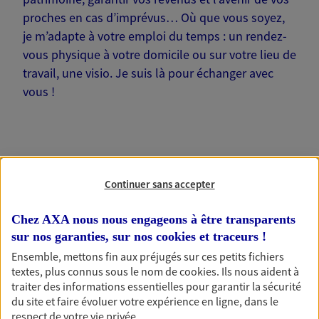
proches en cas d’imprévus… Où que vous soyez,
je m’adapte à votre emploi du temps : un rendez-
vous physique à votre domicile ou sur votre lieu de
travail, une visio. Je suis là pour échanger avec
vous !
Nos offres phares
Continuer sans accepter
Chez AXA nous nous engageons à être transparents
sur nos garanties, sur nos
cookies et traceurs
!
Épargne
Ensemble, mettons fin aux préjugés sur ces petits fichiers
Réalisez vos projets grâce à votre épargne : achat
textes, plus connus sous le nom de
cookies
. Ils nous aident à
immobilier, études des enfants ou voyage autour
traiter des informations essentielles pour garantir la sécurité
du monde… Épargnez à votre rythme et
du site et faire évoluer votre expérience en ligne, dans le
simplement, selon votre profil.
respect de votre vie privée.