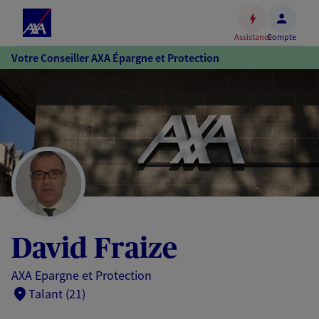
Espace
client
Assistance
Compte
Accéder
Votre Conseiller AXA Épargne et Protection
au
contenu
principal
Accéder
au
pied
de
page
David Fraize
AXA Epargne et Protection
Talant (21)