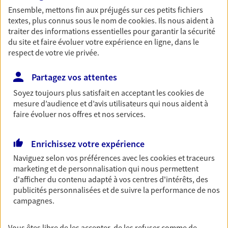
Ensemble, mettons fin aux préjugés sur ces petits fichiers
Découvrir les offres Épargne
textes, plus connus sous le nom de
cookies
. Ils nous aident à
traiter des informations essentielles pour garantir la sécurité
du site et faire évoluer votre expérience en ligne, dans le
Retraite
respect de votre vie privée.
Préparez sereinement ce nouveau chapitre de
votre vie avec les conseils d'un expert. Découvrez
Partagez vos attentes
notre solution PER (Plan Epargne Retraite)
Soyez toujours plus satisfait en acceptant les
cookies
de
spécialement conçue pour la retraite.
mesure d’audience et d’avis utilisateurs qui nous aident à
Découvrir l'offre Retraite
faire évoluer nos offres et nos services.
Enrichissez votre expérience
Prévoyance
Naviguez selon vos préférences avec les
cookies et traceurs
Pour un avenir serein, assurez-vous avec notre
marketing et de personnalisation qui nous permettent
contrat prévoyance. Préservez vos proches en cas
d'afficher du contenu adapté à vos centres d'intérêts, des
d'accident ou de maladie en optant pour les
publicités personnalisées et de suivre la performance de nos
garanties incapacité temporaire totale de travail,
campagnes.
invalidité ou de décès.
Découvrir l'offre Prévoyance
Vous êtes libre de les accepter, de les refuser comme de