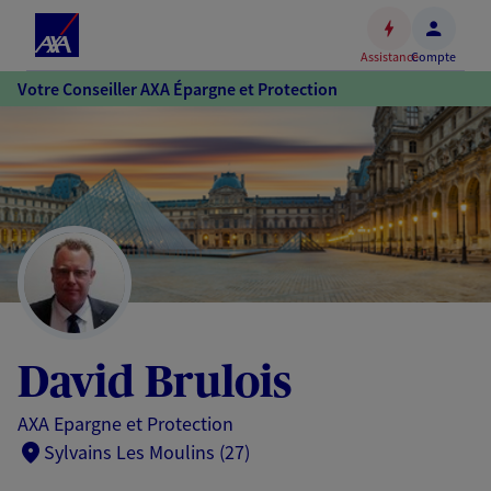
Espace
client
Assistance
Compte
Accéder
Votre Conseiller AXA Épargne et Protection
au
contenu
principal
Accéder
au
pied
de
page
David Brulois
AXA Epargne et Protection
Sylvains Les Moulins (27)