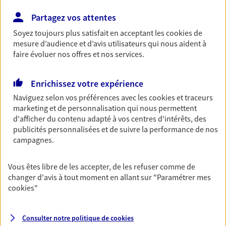
Découvrir les offres Épargne
Partagez vos attentes
Soyez toujours plus satisfait en acceptant les
cookies
de
mesure d’audience et d’avis utilisateurs qui nous aident à
Retraite
faire évoluer nos offres et nos services.
Préparez sereinement ce nouveau chapitre de
votre vie avec les conseils d'un expert. Découvrez
notre solution PER (Plan Epargne Retraite)
Enrichissez votre expérience
spécialement conçue pour la retraite.
Naviguez selon vos préférences avec les
cookies et traceurs
marketing et de personnalisation qui nous permettent
Découvrir l'offre Retraite
d'afficher du contenu adapté à vos centres d'intérêts, des
publicités personnalisées et de suivre la performance de nos
campagnes.
Prévoyance
Pour un avenir serein, assurez-vous avec notre
Vous êtes libre de les accepter, de les refuser comme de
contrat prévoyance. Préservez vos proches en cas
changer d'avis à tout moment en allant sur
"Paramétrer mes
d'accident ou de maladie en optant pour les
cookies
"
garanties incapacité temporaire totale de travail,
invalidité ou de décès.
Consulter notre politique de
cookies
Découvrir l'offre Prévoyance