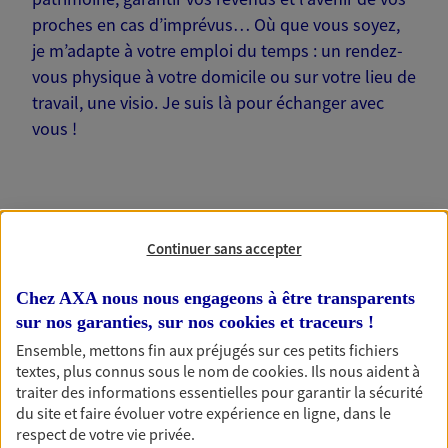
proches en cas d’imprévus… Où que vous soyez,
je m’adapte à votre emploi du temps : un rendez-
vous physique à votre domicile ou sur votre lieu de
travail, une visio. Je suis là pour échanger avec
vous !
Continuer sans accepter
Nos offres phares
Chez AXA nous nous engageons à être transparents
sur nos garanties, sur nos
cookies et traceurs
!
Épargne
Ensemble, mettons fin aux préjugés sur ces petits fichiers
textes, plus connus sous le nom de
cookies
. Ils nous aident à
Réalisez vos projets grâce à votre épargne : achat
traiter des informations essentielles pour garantir la sécurité
immobilier, études des enfants ou voyage autour
du site et faire évoluer votre expérience en ligne, dans le
du monde… Épargnez à votre rythme et
respect de votre vie privée.
simplement, selon votre profil.