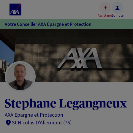
Espace
client
Assistance
Compte
Accéder
Votre Conseiller AXA Épargne et Protection
au
contenu
principal
Accéder
au
pied
de
page
Stephane Legangneux
AXA Epargne et Protection
St Nicolas D'Aliermont (76)