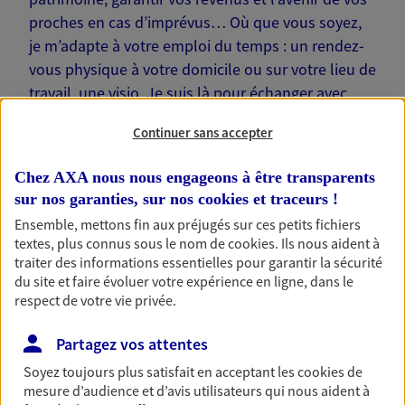
proches en cas d’imprévus… Où que vous soyez,
je m’adapte à votre emploi du temps : un rendez-
vous physique à votre domicile ou sur votre lieu de
travail, une visio. Je suis là pour échanger avec
vous !
Continuer sans accepter
Chez AXA nous nous engageons à être transparents
sur nos garanties, sur nos
cookies et traceurs
!
Ensemble, mettons fin aux préjugés sur ces petits fichiers
Nos offres phares
textes, plus connus sous le nom de
cookies
. Ils nous aident à
traiter des informations essentielles pour garantir la sécurité
du site et faire évoluer votre expérience en ligne, dans le
respect de votre vie privée.
Épargne
Réalisez vos projets grâce à votre épargne : achat
Partagez vos attentes
immobilier, études des enfants ou voyage autour
Soyez toujours plus satisfait en acceptant les
cookies
de
du monde… Épargnez à votre rythme et
mesure d’audience et d’avis utilisateurs qui nous aident à
simplement, selon votre profil.