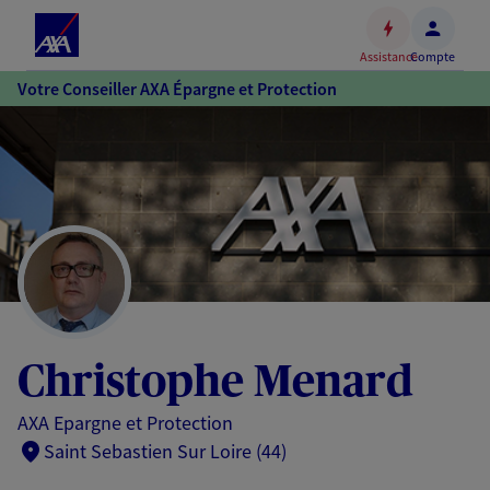
Espace
client
Assistance
Compte
Accéder
Votre Conseiller AXA Épargne et Protection
au
contenu
principal
Accéder
au
pied
de
page
Christophe Menard
AXA Epargne et Protection
Saint Sebastien Sur Loire (44)