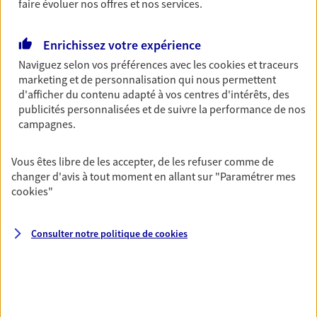
faire évoluer nos offres et nos services.
Découvrir les offres Épargne
Enrichissez votre expérience
Retraite
Naviguez selon vos préférences avec les
cookies et traceurs
marketing et de personnalisation qui nous permettent
Préparez sereinement ce nouveau chapitre de
d'afficher du contenu adapté à vos centres d'intérêts, des
votre vie avec les conseils d'un expert. Découvrez
publicités personnalisées et de suivre la performance de nos
notre solution PER (Plan Epargne Retraite)
campagnes.
spécialement conçue pour la retraite.
Découvrir l'offre Retraite
Vous êtes libre de les accepter, de les refuser comme de
changer d'avis à tout moment en allant sur
"Paramétrer mes
cookies
"
Prévoyance
Pour un avenir serein, assurez-vous avec notre
Consulter notre politique de
cookies
contrat prévoyance. Préservez vos proches en cas
d'accident ou de maladie en optant pour les
garanties incapacité temporaire totale de travail,
invalidité ou de décès.
Découvrir l'offre Prévoyance