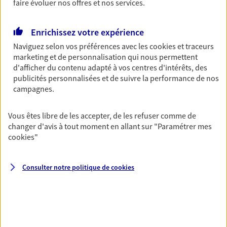
faire évoluer nos offres et nos services.
Découvrir les offres Épargne
Enrichissez votre expérience
Retraite
Naviguez selon vos préférences avec les
cookies et traceurs
marketing et de personnalisation qui nous permettent
Préparez sereinement ce nouveau chapitre de
d'afficher du contenu adapté à vos centres d'intérêts, des
votre vie avec les conseils d'un expert. Découvrez
publicités personnalisées et de suivre la performance de nos
notre solution PER (Plan Epargne Retraite)
campagnes.
spécialement conçue pour la retraite.
Découvrir l'offre Retraite
Vous êtes libre de les accepter, de les refuser comme de
changer d'avis à tout moment en allant sur
"Paramétrer mes
cookies
"
Prévoyance
Pour un avenir serein, assurez-vous avec notre
Consulter notre politique de
cookies
contrat prévoyance. Préservez vos proches en cas
d'accident ou de maladie en optant pour les
garanties incapacité temporaire totale de travail,
invalidité ou de décès.
Découvrir l'offre Prévoyance