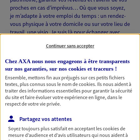
proches en cas d’imprévus… Où que vous soyez,
je m’adapte à votre emploi du temps : un rendez-
vous physique à votre domicile ou sur votre lieu de
travail, une visio. Je suis là pour échanger avec
vous !
Continuer sans accepter
Chez AXA nous nous engageons à être transparents
sur nos garanties, sur nos
cookies et traceurs
!
Ensemble, mettons fin aux préjugés sur ces petits fichiers
Nos offres phares
textes, plus connus sous le nom de
cookies
. Ils nous aident à
traiter des informations essentielles pour garantir la sécurité
du site et faire évoluer votre expérience en ligne, dans le
respect de votre vie privée.
Épargne
Réalisez vos projets grâce à votre épargne : achat
Partagez vos attentes
immobilier, études des enfants ou voyage autour
Soyez toujours plus satisfait en acceptant les
cookies
de
du monde… Épargnez à votre rythme et
mesure d’audience et d’avis utilisateurs qui nous aident à
simplement, selon votre profil.