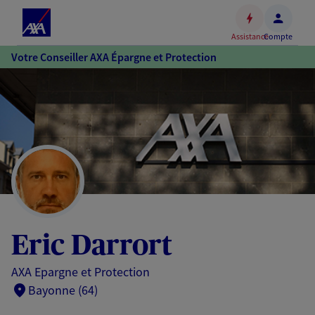
Espace
client
Assistance
Compte
Accéder
Votre Conseiller AXA Épargne et Protection
au
contenu
principal
Accéder
au
pied
de
page
Eric Darrort
AXA Epargne et Protection
Bayonne (64)