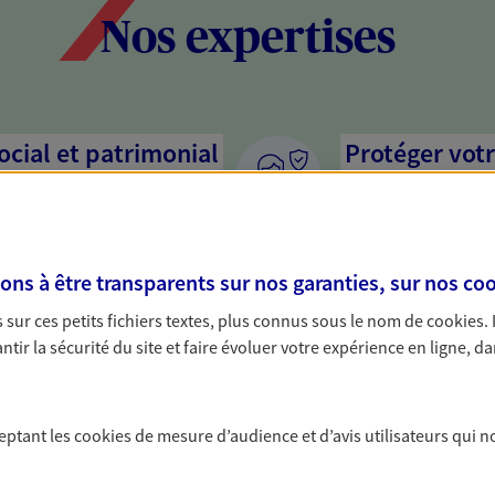
Nos expertises
social et patrimonial
Protéger votr
votre vie pri
stratégie, il est nécessaire
Nous sommes à votre
c, nous vous accompagnons pour
solutions assurantiel
s à être transparents sur nos garanties, sur nos
coo
votre situation. Une analyse
activité, mais aussi l
s conseils cohérents avec vos
interlocuteur pour t
sur ces petits fichiers textes, plus connus sous le nom de
cookies
.
tir la sécurité du site et faire évoluer votre expérience en ligne, da
ceptant les
cookies
de mesure d’audience et d’avis utilisateurs qui n