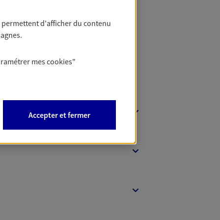
t Protection
 permettent d'afficher du contenu
pagnes.
aramétrer mes
cookies
"
Accepter et fermer