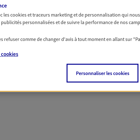
solutions AXA Épargne e
nce
c les
cookies et traceurs
marketing et de personnalisation qui nous
es publicités personnalisées et de suivre la performance de nos cam
 les refuser comme de changer d'avis à tout moment en allant sur
"P
PARTICULIERS
PROFESSIONNELS
e
cookies
Personnaliser les cookies