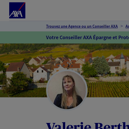
Espace client
Accéder au contenu principal
Accéder au pied de page
Trouvez une Agence ou un Conseiller AXA
A
Votre Conseiller AXA Épargne et Prot
Valerie Ber