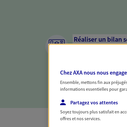
Réaliser un bilan 
de votre situation
Parce qu'avant de définir une 
d'établir un bon diagnosti
Chez AXA nous nous engageon
dresser un bilan complet de 
solide pour vous formuler de
Ensemble, mettons fin aux préjugés 
besoins.
informations essentielles pour garan
Partagez vos attentes
Soyez toujours plus satisfait en ac
offres et nos services.