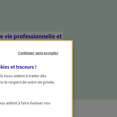
e vie professionnelle et
vée
Continuer sans accepter
 écoute pour vous proposer des
les couvrant les risques liés à votre
kies et traceurs
!
es risques liés à votre vie privée. Un seul
ous vos besoins, ça change tout.
 Ils nous aident à traiter des
ns le respect de votre vie privée.
ous aident à faire évoluer nos