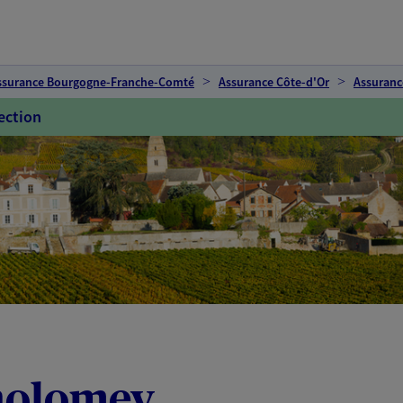
ssurance Bourgogne-Franche-Comté
Assurance Côte-d'Or
Assuranc
ection
tholomey