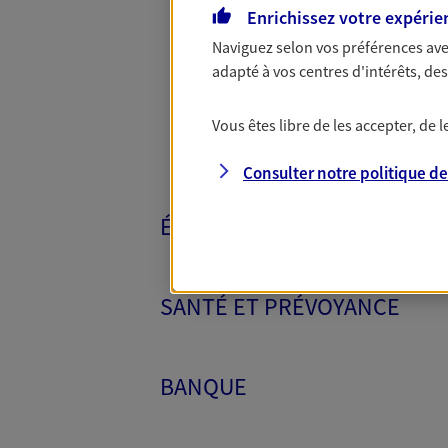
Toutes nos 
Enrichissez votre expérie
Naviguez selon vos préférences ave
adapté à vos centres d'intérêts, d
Vous êtes libre de les accepter, de
Consulter notre politique d
ÉPARGNE ET RETRAITE
SANTÉ ET PRÉVOYANCE
BANQUE