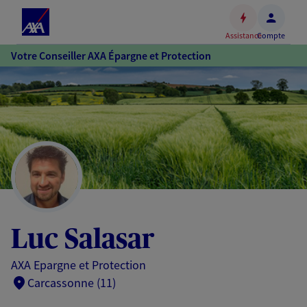
Espace
client
Assistance
Compte
Accéder
Votre Conseiller AXA Épargne et Protection
au
contenu
principal
Accéder
au
pied
de
page
Luc Salasar
AXA Epargne et Protection
Carcassonne (11)