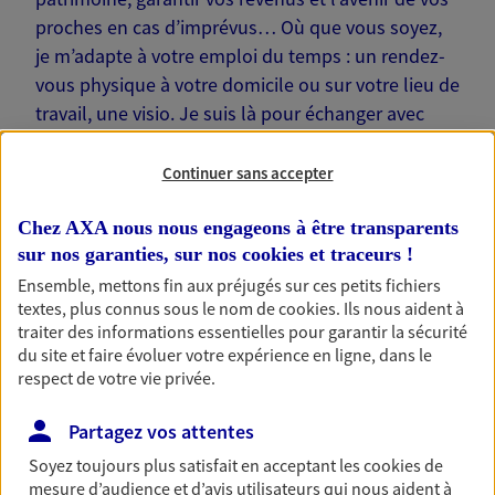
proches en cas d’imprévus… Où que vous soyez,
je m’adapte à votre emploi du temps : un rendez-
vous physique à votre domicile ou sur votre lieu de
travail, une visio. Je suis là pour échanger avec
vous !
Continuer sans accepter
Chez AXA nous nous engageons à être transparents
sur nos garanties, sur nos
cookies et traceurs
!
Nos offres phares
Ensemble, mettons fin aux préjugés sur ces petits fichiers
textes, plus connus sous le nom de
cookies
. Ils nous aident à
traiter des informations essentielles pour garantir la sécurité
du site et faire évoluer votre expérience en ligne, dans le
respect de votre vie privée.
Épargne
Réalisez vos projets grâce à votre épargne : achat
Partagez vos attentes
immobilier, études des enfants ou voyage autour
du monde… Épargnez à votre rythme et
Soyez toujours plus satisfait en acceptant les
cookies
de
simplement, selon votre profil.
mesure d’audience et d’avis utilisateurs qui nous aident à