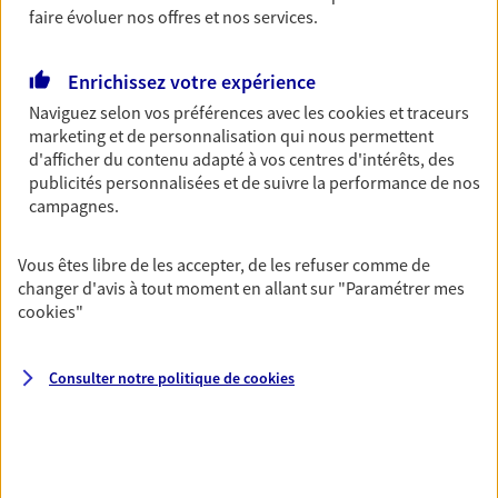
faire évoluer nos offres et nos services.
Découvrir les offres Épargne
Enrichissez votre expérience
Retraite
Naviguez selon vos préférences avec les
cookies et traceurs
Préparez sereinement ce nouveau chapitre de
marketing et de personnalisation qui nous permettent
votre vie avec les conseils d'un expert. Découvrez
d'afficher du contenu adapté à vos centres d'intérêts, des
notre solution PER (Plan Epargne Retraite)
publicités personnalisées et de suivre la performance de nos
spécialement conçue pour la retraite.
campagnes.
Découvrir l'offre Retraite
Vous êtes libre de les accepter, de les refuser comme de
changer d'avis à tout moment en allant sur
"Paramétrer mes
cookies
"
Prévoyance
Pour un avenir serein, assurez-vous avec notre
contrat prévoyance. Préservez vos proches en cas
Consulter notre politique de
cookies
d'accident ou de maladie en optant pour les
garanties incapacité temporaire totale de travail,
invalidité ou de décès.
Découvrir l'offre Prévoyance