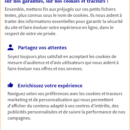
sur nos garanties, sur nos
cookies et traceurs
!
Découvrir les offres Épargne
Ensemble, mettons fin aux préjugés sur ces petits fichiers
textes, plus connus sous le nom de
cookies
. Ils nous aident à
traiter des informations essentielles pour garantir la sécurité
Retraite
du site et faire évoluer votre expérience en ligne, dans le
respect de votre vie privée.
Préparez sereinement ce nouveau chapitre de
votre vie avec les conseils d'un expert. Découvrez
notre solution PER (Plan Epargne Retraite)
Partagez vos attentes
spécialement conçue pour la retraite.
Soyez toujours plus satisfait en acceptant les
cookies
de
mesure d’audience et d’avis utilisateurs qui nous aident à
Découvrir l'offre Retraite
faire évoluer nos offres et nos services.
Prévoyance
Enrichissez votre expérience
Pour un avenir serein, assurez-vous avec notre
Naviguez selon vos préférences avec les
cookies et traceurs
contrat prévoyance. Préservez vos proches en cas
marketing et de personnalisation qui nous permettent
d'accident ou de maladie en optant pour les
d'afficher du contenu adapté à vos centres d'intérêts, des
garanties incapacité temporaire totale de travail,
publicités personnalisées et de suivre la performance de nos
invalidité ou de décès.
campagnes.
Découvrir l'offre Prévoyance