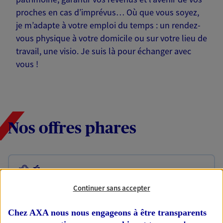
proches en cas d’imprévus… Où que vous soyez,
je m’adapte à votre emploi du temps : un rendez-
vous physique à votre domicile ou sur votre lieu de
travail, une visio. Je suis là pour échanger avec
vous !
Nos offres phares
Épargne
Réalisez vos projets grâce à votre épargne : achat
Continuer sans accepter
immobilier, études des enfants ou voyage autour
du monde… Épargnez à votre rythme et
Chez AXA nous nous engageons à être transparents
simplement, selon votre profil.