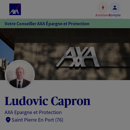
Espace
client
Assistance
Compte
Accéder
Votre Conseiller AXA Épargne et Protection
au
contenu
principal
Accéder
au
pied
de
page
Ludovic Capron
AXA Epargne et Protection
Saint Pierre En Port (76)