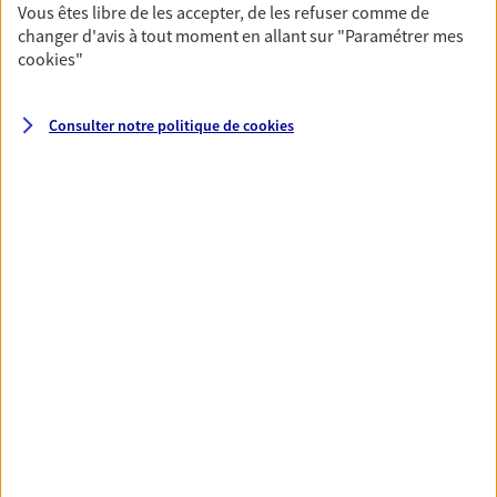
Vous êtes libre de les accepter, de les refuser comme de
changer d'avis à tout moment en allant sur
"Paramétrer mes
cookies
"
Santé
Couvrez vos dépenses de santé ainsi que celles de
votre famille avec la complémentaire santé qui
Consulter notre politique de
cookies
vous ressemble.
Découvrir l'offre Santé
VOIR TOUTES NOS OFFRES
Nos expertises
Réaliser un bilan social et