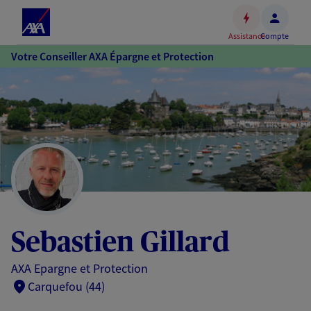
Espace
client
Assistance
Compte
Accéder
Votre Conseiller AXA Épargne et Protection
au
contenu
principal
Accéder
au
pied
de
page
Sebastien Gillard
AXA Epargne et Protection
Carquefou (44)