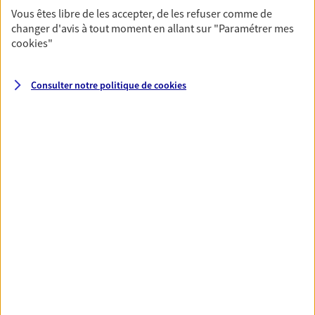
Vous êtes libre de les accepter, de les refuser comme de
changer d'avis à tout moment en allant sur
"Paramétrer mes
Santé
cookies
"
Couvrez vos dépenses de santé ainsi que celles de
votre famille avec la complémentaire santé qui
Consulter notre politique de
cookies
vous ressemble.
Découvrir l'offre Santé
VOIR TOUTES NOS OFFRES
Nos expertises
Réaliser un bilan social et