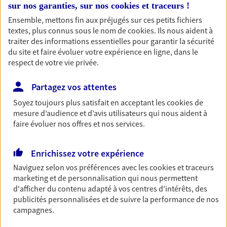
sur nos garanties, sur nos
cookies et traceurs
!
Découvrir les offres Épargne
Ensemble, mettons fin aux préjugés sur ces petits fichiers
textes, plus connus sous le nom de
cookies
. Ils nous aident à
traiter des informations essentielles pour garantir la sécurité
Retraite
du site et faire évoluer votre expérience en ligne, dans le
Préparez sereinement ce nouveau chapitre de
respect de votre vie privée.
votre vie avec les conseils d'un expert. Découvrez
notre solution PER (Plan Epargne Retraite)
Partagez vos attentes
spécialement conçue pour la retraite.
Soyez toujours plus satisfait en acceptant les
cookies
de
Découvrir l'offre Retraite
mesure d’audience et d’avis utilisateurs qui nous aident à
faire évoluer nos offres et nos services.
Prévoyance
Enrichissez votre expérience
Pour un avenir serein, assurez-vous avec notre
Naviguez selon vos préférences avec les
cookies et traceurs
contrat prévoyance. Préservez vos proches en cas
marketing et de personnalisation qui nous permettent
d'accident ou de maladie en optant pour les
d'afficher du contenu adapté à vos centres d'intérêts, des
garanties incapacité temporaire totale de travail,
publicités personnalisées et de suivre la performance de nos
invalidité ou de décès.
campagnes.
Découvrir l'offre Prévoyance