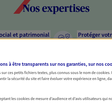
Nos expertises
social et patrimonial
Protéger votr
votre vie pri
stratégie, il est nécessaire
Nous sommes à votre
c, nous vous accompagnons pour
solutions assurantiel
s à être transparents sur nos garanties, sur nos
coo
votre situation. Une analyse
activité, mais aussi l
s conseils cohérents avec vos
interlocuteur pour t
sur ces petits fichiers textes, plus connus sous le nom de
cookies
.
tir la sécurité du site et faire évoluer votre expérience en ligne, da
ceptant les
cookies
de mesure d’audience et d’avis utilisateurs qui n