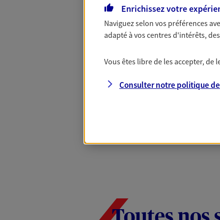
Mon Offre Gagna
Enrichissez votre expérie
Naviguez selon vos préférences ave
adapté à vos centres d'intérêts, d
Profitez d’une offre de rembourseme
nouveaux contrats, bénéficiez d'un
Vous êtes libre de les accepter, de
Offre soumise à conditions et valab
Epargne & Retraite.
Consulter notre politique d
PROFITEZ DE L'OFFRE
Toutes nos 