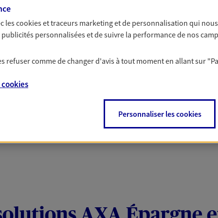
nte
nce
c les
cookies et traceurs
marketing et de personnalisation qui nous
es publicités personnalisées et de suivre la performance de nos cam
nt tout en vous protégeant. Pour la souscription de
 remboursement allant jusqu'à 300€ sur votre compte.
 les refuser comme de changer d'avis à tout moment en allant sur
"P
le sur une sélection de contrat Santé, Prévoyance et
e
cookies
Personnaliser les cookies
solutions AXA Épargne e