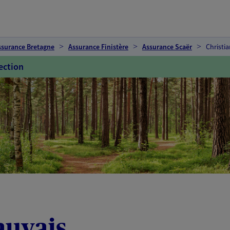
ssurance Bretagne
Assurance Finistère
Assurance Scaër
Christi
ection
auvais