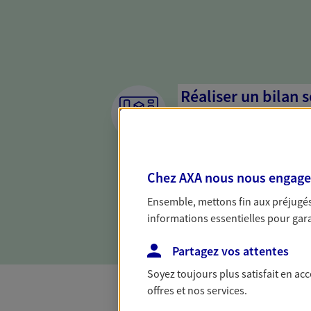
Réaliser un bilan 
de votre situation
Parce qu'avant de définir une 
d'établir un bon diagnosti
Chez AXA nous nous engageon
dresser un bilan complet de 
solide pour vous formuler de
Ensemble, mettons fin aux préjugés 
besoins.
informations essentielles pour garan
Partagez vos attentes
Soyez toujours plus satisfait en ac
offres et nos services.