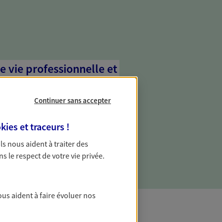
e vie professionnelle et
vée
Continuer sans accepter
 écoute pour vous proposer des
les couvrant les risques liés à votre
kies et traceurs
!
es risques liés à votre vie privée. Un seul
ous vos besoins, ça change tout.
 Ils nous aident à traiter des
ns le respect de votre vie privée.
ous aident à faire évoluer nos