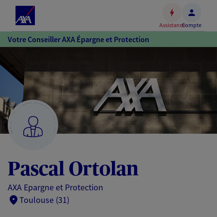
Espace
client
Assistance
Compte
Accéder
Votre Conseiller AXA Épargne et Protection
au
contenu
principal
Accéder
au
pied
de
page
Pascal Ortolan
AXA Epargne et Protection
Toulouse (31)