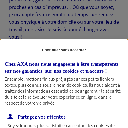
proches en cas d’imprévus… Où que vous soyez,
je m’adapte à votre emploi du temps : un rendez-
vous physique à votre domicile ou sur votre lieu de
travail, une visio. Je suis là pour échanger avec
vous !
Continuer sans accepter
Chez AXA nous nous engageons à être transparents
sur nos garanties, sur nos
cookies et traceurs
!
Nos offres phares
Ensemble, mettons fin aux préjugés sur ces petits fichiers
textes, plus connus sous le nom de
cookies
. Ils nous aident à
traiter des informations essentielles pour garantir la sécurité
du site et faire évoluer votre expérience en ligne, dans le
Épargne
respect de votre vie privée.
Réalisez vos projets grâce à votre épargne : achat
immobilier, études des enfants ou voyage autour
Partagez vos attentes
du monde… Épargnez à votre rythme et
simplement, selon votre profil.
Soyez toujours plus satisfait en acceptant les
cookies
de