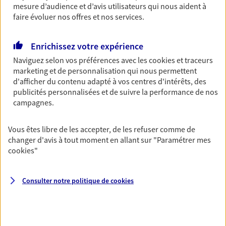
mesure d’audience et d’avis utilisateurs qui nous aident à
Découvrir les offres Épargne
faire évoluer nos offres et nos services.
Enrichissez votre expérience
Retraite
Naviguez selon vos préférences avec les
cookies et traceurs
Préparez sereinement ce nouveau chapitre de
marketing et de personnalisation qui nous permettent
votre vie avec les conseils d'un expert. Découvrez
d'afficher du contenu adapté à vos centres d'intérêts, des
notre solution PER (Plan Epargne Retraite)
publicités personnalisées et de suivre la performance de nos
spécialement conçue pour la retraite.
campagnes.
Découvrir l'offre Retraite
Vous êtes libre de les accepter, de les refuser comme de
changer d'avis à tout moment en allant sur
"Paramétrer mes
Prévoyance
cookies
"
Pour un avenir serein, assurez-vous avec notre
contrat prévoyance. Préservez vos proches en cas
d'accident ou de maladie en optant pour les
Consulter notre politique de
cookies
garanties incapacité temporaire totale de travail,
invalidité ou de décès.
Découvrir l'offre Prévoyance