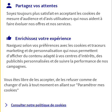
simplement, selon votre profil.
Partagez vos attentes
Soyez toujours plus satisfait en acceptant les
cookies
de
Retraite
mesure d’audience et d’avis utilisateurs qui nous aident à
faire évoluer nos offres et nos services.
Préparez sereinement ce nouveau chapitre de
votre vie avec les conseils d'un expert. Découvrez
notre solution PER (Plan Epargne Retraite)
Enrichissez votre expérience
spécialement conçue pour la retraite.
Naviguez selon vos préférences avec les
cookies et traceurs
marketing et de personnalisation qui nous permettent
d'afficher du contenu adapté à vos centres d'intérêts, des
Santé
publicités personnalisées et de suivre la performance de nos
Couvrez vos dépenses de santé ainsi que celles de
campagnes.
votre famille avec la complémentaire santé qui
vous ressemble.
Vous êtes libre de les accepter, de les refuser comme de
changer d'avis à tout moment en allant sur
"Paramétrer mes
cookies
"
Prévoyance
Pour un avenir serein, assurez-vous avec notre
contrat prévoyance. Préservez vos proches en cas
Consulter notre politique de
cookies
d'accident ou de maladie en optant pour les