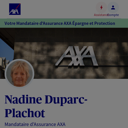
Espace
client
Assistance
Compte
Accéder
Votre Mandataire d'Assurance AXA Épargne et Protection
au
contenu
principal
Accéder
au
pied
de
page
Nadine Duparc-
Plachot
Mandataire d'Assurance AXA