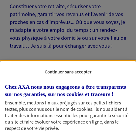
Constituer votre retraite, sécuriser votre
patrimoine, garantir vos revenus et l’avenir de vos
proches en cas d’imprévus... Où que vous soyez, je
m’adapte à votre emploi du temps : un rendez-
vous physique à votre domicile ou sur votre lieu de
travail… Je suis là pour échanger avec vous !
Continuer sans accepter
Nos offres phares
Chez AXA nous nous engageons à être transparents
sur nos garanties, sur nos
cookies et traceurs
!
Ensemble, mettons fin aux préjugés sur ces petits fichiers
textes, plus connus sous le nom de
cookies
. Ils nous aident à
Épargne
traiter des informations essentielles pour garantir la sécurité
Réalisez vos projets grâce à votre épargne : achat
du site et faire évoluer votre expérience en ligne, dans le
immobilier, études des enfants ou voyage autour
respect de votre vie privée.
du monde… Épargnez à votre rythme et