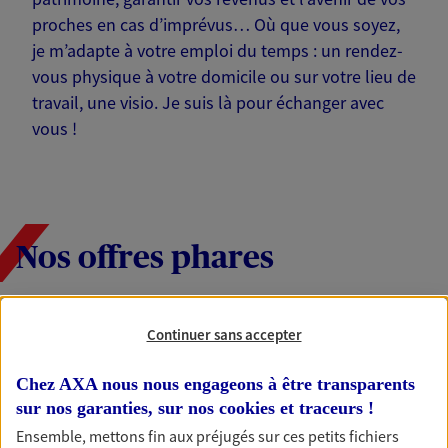
proches en cas d’imprévus… Où que vous soyez,
je m’adapte à votre emploi du temps : un rendez-
vous physique à votre domicile ou sur votre lieu de
travail, une visio. Je suis là pour échanger avec
vous !
Nos offres phares
Continuer sans accepter
Épargne
Réalisez vos projets grâce à votre épargne : achat
Chez AXA nous nous engageons à être transparents
immobilier, études des enfants ou voyage autour
sur nos garanties, sur nos
cookies et traceurs
!
du monde… Épargnez à votre rythme et
simplement, selon votre profil.
Ensemble, mettons fin aux préjugés sur ces petits fichiers