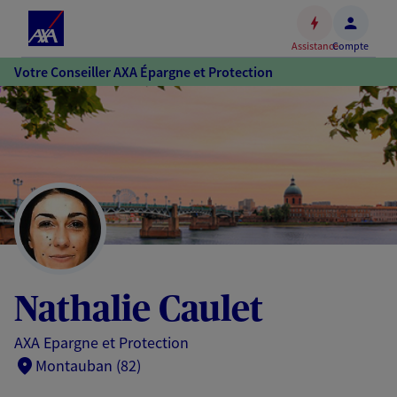
Espace
client
Assistance
Compte
Accéder
Votre Conseiller AXA Épargne et Protection
au
contenu
principal
Accéder
au
pied
de
page
Nathalie Caulet
AXA Epargne et Protection
Montauban (82)