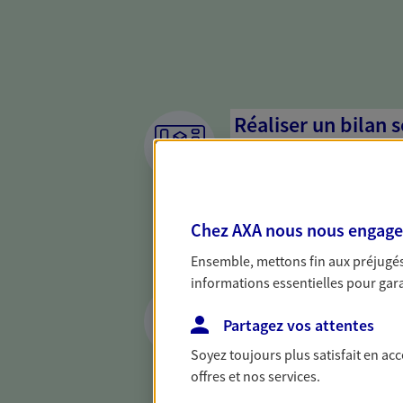
Réaliser un bilan 
de votre situation
Parce qu'avant de définir une 
d'établir un bon diagnosti
Chez AXA nous nous engageon
dresser un bilan complet de 
solide pour vous formuler de
Ensemble, mettons fin aux préjugés 
besoins.
informations essentielles pour garan
Vous protéger et 
face aux aléas de l
Partagez vos attentes
Soyez toujours plus satisfait en ac
Avec nos solutions de prévo
offres et nos services.
et protégez vos proches en ca