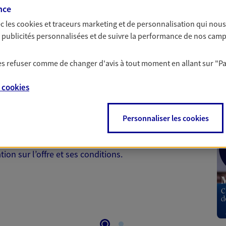
par nos Conseillers.
nce
c les
cookies et traceurs
marketing et de personnalisation qui nous
es publicités personnalisées et de suivre la performance de nos cam
 les refuser comme de changer d'avis à tout moment en allant sur
"P
 Santé
e
cookies
 aussi prendre soin de votre santé ? Avec le contrat Ma
Personnaliser les cookies
 votre budget et situation tout en profitant de –10% sur
et plus ; et si vous êtes un travailleur non salarié.
on sur l’offre et ses conditions.