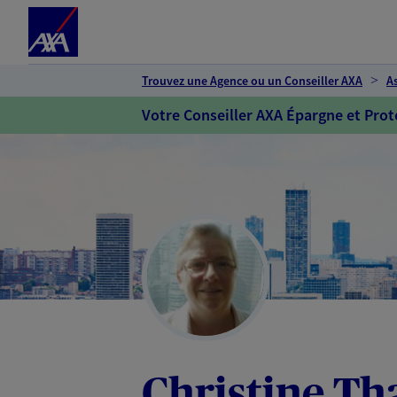
Espace client
Accéder au contenu principal
Accéder au pied de page
Trouvez une Agence ou un Conseiller AXA
A
Votre Conseiller AXA Épargne et Prot
Christine Th