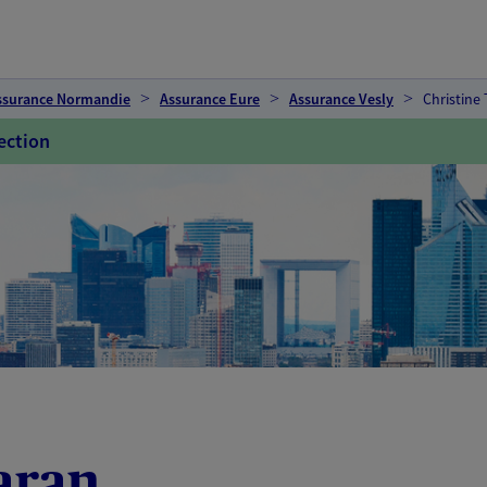
ssurance Normandie
Assurance Eure
Assurance Vesly
Christine
ection
aran