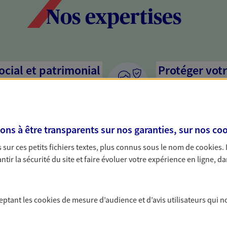
Nos expertises
social et patrimonial
Protéger votr
votre vie pri
stratégie, il est nécessaire
Nous sommes à votre
c, nous vous accompagnons pour
solutions assurantiel
s à être transparents sur nos garanties, sur nos
coo
votre situation. Une analyse
activité, mais aussi l
s conseils cohérents avec vos
interlocuteur pour t
sur ces petits fichiers textes, plus connus sous le nom de
cookies
.
tir la sécurité du site et faire évoluer votre expérience en ligne, da
protéger vos proches
Valoriser et 
a vie
patrimoine
ceptant les
cookies
de mesure d’audience et d’avis utilisateurs qui n
yance, sécurisez vos ressources
Préparez au mieux la
s d'accident, d'invalidité,
optimisant sa valeur,