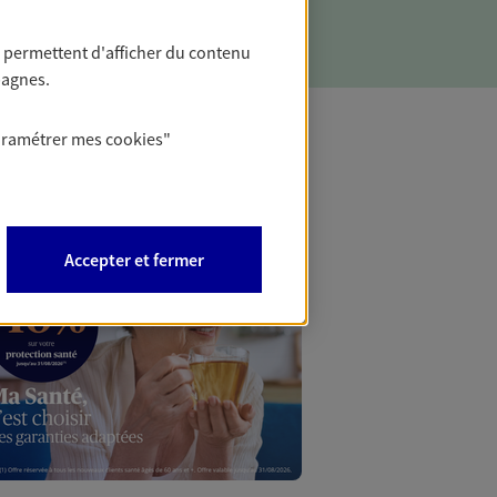
 permettent d'afficher du contenu
pagnes.
aramétrer mes
cookies
"
Mon Offr
Profitez d’une off
Accepter et fermer
nouveaux contrats,
Offre soumise à con
Epargne & Retraite.
PROFITEZ DE L'OFF