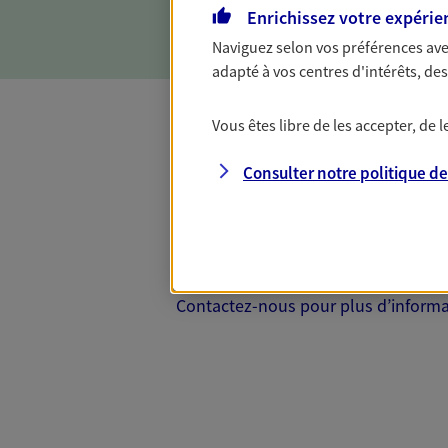
d'incapacité ou de décès.
Enrichissez votre expérie
Naviguez selon vos préférences ave
adapté à vos centres d'intérêts, d
Vous êtes libre de les accepter, de
Complémentaire
Consulter notre politique d
Et si préserver votre budget, c’était
Santé d’AXA, adaptez vos garanties à
votre cotisation, si vous avez 60 ans 
Contactez-nous pour plus d’informati