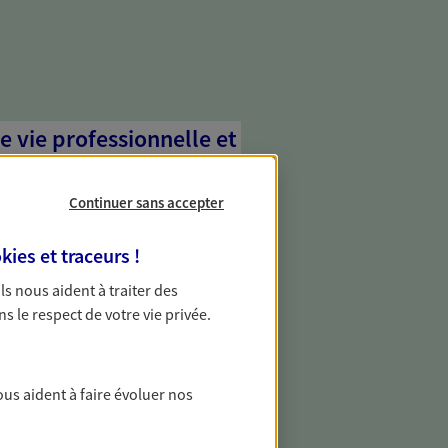
e vie professionnelle et
vée
Continuer sans accepter
 écoute pour vous proposer des
les couvrant les risques liés à votre
kies et traceurs
!
es risques liés à votre vie privée. Un seul
ous vos besoins, ça change tout.
 Ils nous aident à traiter des
ns le respect de votre vie privée.
transmettre votre
ous aident à faire évoluer nos
 transmission de votre patrimoine en
 grâce à une stratégie établie pour vous