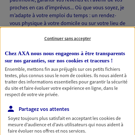
proches en cas d’imprévus... Où que vous soyez, je
m’adapte à votre emploi du temps : un rendez-
vous physique à votre domicile ou sur votre lieu de
travail… Je suis là pour échanger avec vous !
Continuer sans accepter
Chez AXA nous nous engageons à être transparents
sur nos garanties, sur nos
cookies et traceurs
!
Nos offres phares
Ensemble, mettons fin aux préjugés sur ces petits fichiers
textes, plus connus sous le nom de
cookies
. Ils nous aident à
traiter des informations essentielles pour garantir la sécurité
du site et faire évoluer votre expérience en ligne, dans le
respect de votre vie privée.
Épargne
Réalisez vos projets grâce à votre épargne : achat
Partagez vos attentes
immobilier, études des enfants ou voyage autour
du monde… Épargnez à votre rythme et
Soyez toujours plus satisfait en acceptant les
cookies
de
simplement, selon votre profil.
mesure d’audience et d’avis utilisateurs qui nous aident à
faire évoluer nos offres et nos services.