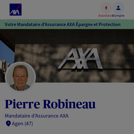
Espace
client
Assistance
Compte
Accéder
Votre Mandataire d'Assurance AXA Épargne et Protection
au
contenu
principal
Accéder
au
pied
de
page
Pierre Robineau
Mandataire d'Assurance AXA
Agen (47)