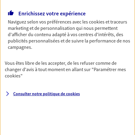
Retraite
Enrichissez votre expérience
Préparez sereinement ce nouveau chapitre de
Naviguez selon vos préférences avec les
cookies et traceurs
votre vie avec les conseils d'un expert. Découvrez
marketing et de personnalisation qui nous permettent
notre solution PER (Plan Epargne Retraite)
d'afficher du contenu adapté à vos centres d'intérêts, des
spécialement conçue pour la retraite.
publicités personnalisées et de suivre la performance de nos
campagnes.
Santé
Couvrez vos dépenses de santé ainsi que celles de
Vous êtes libre de les accepter, de les refuser comme de
votre famille avec la complémentaire santé qui
changer d'avis à tout moment en allant sur
"Paramétrer mes
vous ressemble.
cookies
"
Consulter notre politique de
cookies
Prévoyance
Pour un avenir serein, assurez-vous avec notre
contrat prévoyance. Préservez vos proches en cas
d'accident ou de maladie en optant pour les
garanties incapacité temporaire totale de travail,
invalidité ou de décès.