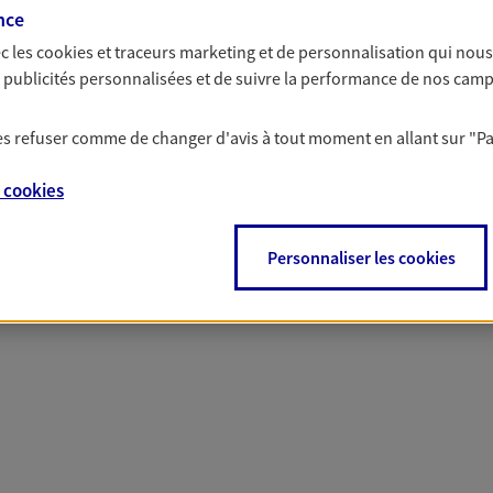
solutions AXA Épargne e
nce
c les
cookies et traceurs
marketing et de personnalisation qui nous
es publicités personnalisées et de suivre la performance de nos cam
 les refuser comme de changer d'avis à tout moment en allant sur
"P
PARTICULIERS
PROFESSIONNELS
e
cookies
Personnaliser les cookies