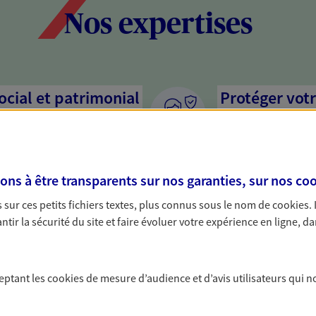
Nos expertises
social et patrimonial
Protéger votr
votre vie pri
stratégie, il est nécessaire
Nous sommes à votre
c, nous vous accompagnons pour
solutions assurantiel
s à être transparents sur nos garanties, sur nos
coo
votre situation. Une analyse
activité, mais aussi l
s conseils cohérents avec vos
interlocuteur pour t
sur ces petits fichiers textes, plus connus sous le nom de
cookies
.
tir la sécurité du site et faire évoluer votre expérience en ligne, da
ceptant les
cookies
de mesure d’audience et d’avis utilisateurs qui n