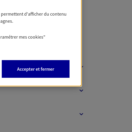
t Protection
 permettent d'afficher du contenu
pagnes.
aramétrer mes
cookies
"
Accepter et fermer