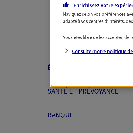
Toutes nos 
Enrichissez votre expérie
Naviguez selon vos préférences ave
adapté à vos centres d'intérêts, d
Vous êtes libre de les accepter, de
Consulter notre politique d
ÉPARGNE ET RETRAITE
SANTÉ ET PRÉVOYANCE
BANQUE