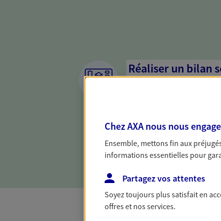
Réaliser un bilan 
de votre situation
Parce qu'avant de définir une 
d'établir un bon diagnosti
Chez AXA nous nous engageon
dresser un bilan complet de 
solide pour vous formuler de
Ensemble, mettons fin aux préjugés 
besoins.
informations essentielles pour garan
Partagez vos attentes
Soyez toujours plus satisfait en ac
offres et nos services.