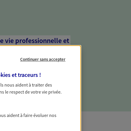
e vie professionnelle et
vée
Continuer sans accepter
 écoute pour vous proposer des
les couvrant les risques liés à votre
kies et traceurs
!
es risques liés à votre vie privée. Un seul
ous vos besoins, ça change tout.
 Ils nous aident à traiter des
ns le respect de votre vie privée.
ous aident à faire évoluer nos