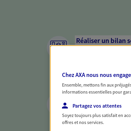
Réaliser un bilan 
de votre situation
Parce qu'avant de définir une 
d'établir un bon diagnosti
Chez AXA nous nous engageon
dresser un bilan complet de 
solide pour vous formuler de
Ensemble, mettons fin aux préjugés 
besoins.
informations essentielles pour garan
Préparer et trans
succession
Partagez vos attentes
Soyez toujours plus satisfait en ac
Préparer au mieux la transmi
offres et nos services.
votre conjoint, vos enfants 