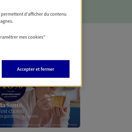
 permettent d'afficher du contenu
pagnes.
aramétrer mes
cookies
"
Mon Offr
Profitez d’une off
Accepter et fermer
nouveaux contrats,
Offre soumise à con
Epargne & Retraite.
PROFITEZ DE L'OFF