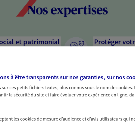
Nos expertises
social et patrimonial
Protéger votr
votre vie pri
stratégie, il est nécessaire
Nous sommes à votre
c, nous vous accompagnons pour
solutions assurantiel
s à être transparents sur nos garanties, sur nos
coo
votre situation. Une analyse
activité, mais aussi l
s conseils cohérents avec vos
interlocuteur pour t
sur ces petits fichiers textes, plus connus sous le nom de
cookies
.
tir la sécurité du site et faire évoluer votre expérience en ligne, da
mettre votre
Anticiper et 
Il n'est jamais ni tro
ceptant les
cookies
de mesure d’audience et d’avis utilisateurs qui n
retraite. Nous vous a
ssion de votre patrimoine à
maintenir votre quali
et vos proches en respectant vos
nouvelle étape : PER,