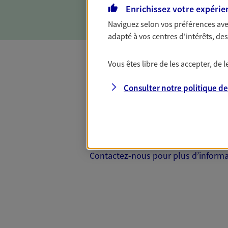
objectifs et en vous aidant 
Enrichissez votre expérie
Naviguez selon vos préférences ave
adapté à vos centres d'intérêts, d
Vous êtes libre de les accepter, de
Complémentaire
Consulter notre politique d
Et si préserver votre budget, c’était
Santé d’AXA, adaptez vos garanties à
votre cotisation, si vous avez 60 ans 
Contactez-nous pour plus d’informati