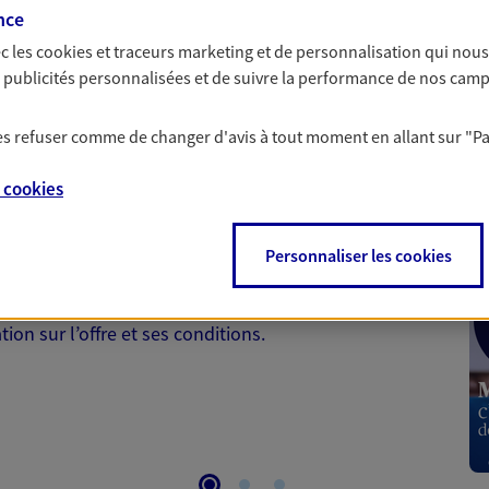
à prendre les bonnes décisions
nce
c les
cookies et traceurs
marketing et de personnalisation qui nous
es publicités personnalisées et de suivre la performance de nos cam
 les refuser comme de changer d'avis à tout moment en allant sur
"P
 Santé
e
cookies
 aussi prendre soin de votre santé ? Avec le contrat Ma
Personnaliser les cookies
 votre budget et situation tout en profitant de –10% sur
et plus ; et si vous êtes un travailleur non salarié.
on sur l’offre et ses conditions.