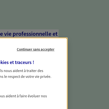
e vie professionnelle et
vée
Continuer sans accepter
 écoute pour vous proposer des
les couvrant les risques liés à votre
kies et traceurs
!
es risques liés à votre vie privée. Un seul
ous vos besoins, ça change tout.
 Ils nous aident à traiter des
ns le respect de votre vie privée.
 solutions d'épargne
ous aident à faire évoluer nos
 solidaire, citoyenne… au-delà des
ts sont concrets. Nous proposons des