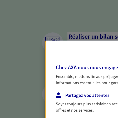
Réaliser un bilan 
de votre situation
Parce qu'avant de définir une 
d'établir un bon diagnosti
Chez AXA nous nous engageon
dresser un bilan complet de 
solide pour vous formuler de
Ensemble, mettons fin aux préjugés 
besoins.
informations essentielles pour garan
Vous accompagner 
prêt immobilier
Partagez vos attentes
Soyez toujours plus satisfait en ac
Vous avez un prêt immobilier
offres et nos services.
faire des économies ? Vous 