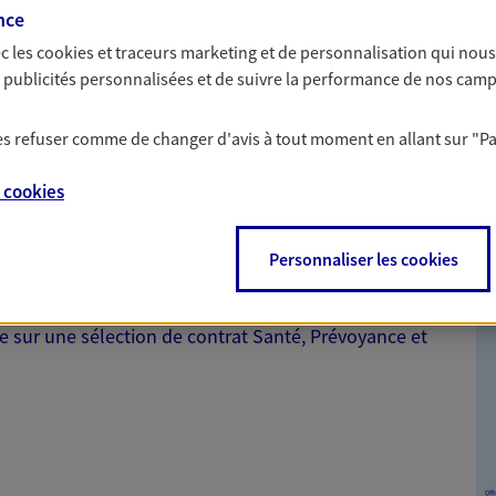
Voici la solution pour assurer
offres qui donnent du
nce
s démarches de résiliation.
préoccupations envi
c les
cookies et traceurs
marketing et de personnalisation qui nous
es publicités personnalisées et de suivre la performance de nos cam
 les refuser comme de changer d'avis à tout moment en allant sur
"P
e
cookies
nte
Personnaliser les cookies
nt tout en vous protégeant. Pour la souscription de
 remboursement allant jusqu'à 300€ sur votre compte.
le sur une sélection de contrat Santé, Prévoyance et