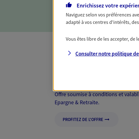
nouveau projet immobilier ? 
Enrichissez votre expérie
votre emprunt et faciliter vo
Naviguez selon vos préférences ave
adapté à vos centres d'intérêts, d
Vous êtes libre de les accepter, de
Consulter notre politique d
Mon Offre Gagna
Profitez d’une offre de rembourseme
nouveaux contrats, bénéficiez d'un
Offre soumise à conditions et valab
Epargne & Retraite.
PROFITEZ DE L'OFFRE