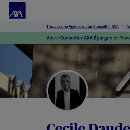
Espace client
Accéder au contenu principal
Accéder au pied de page
Trouvez une Agence ou un Conseiller AXA
A
Votre Conseiller AXA Épargne et Prot
Cecile Daud