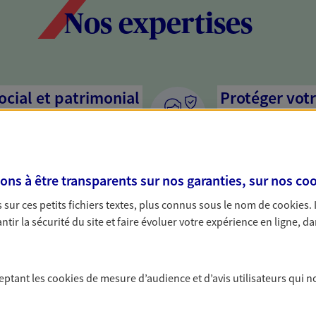
Nos expertises
social et patrimonial
Protéger votr
votre vie pri
stratégie, il est nécessaire
Nous sommes à votre
c, nous vous accompagnons pour
solutions assurantiel
s à être transparents sur nos garanties, sur nos
coo
votre situation. Une analyse
activité, mais aussi l
s conseils cohérents avec vos
interlocuteur pour t
sur ces petits fichiers textes, plus connus sous le nom de
cookies
.
tir la sécurité du site et faire évoluer votre expérience en ligne, da
pour assurer votre
Proposer des
citoyenne
ceptant les
cookies
de mesure d’audience et d’avis utilisateurs qui n
 en cours et vous souhaitez
Épargne responsable,
prévoyez un prêt en vue d'un
mots, nos engagemen