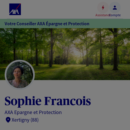
Espace
client
Assistance
Compte
Accéder
Votre Conseiller AXA Épargne et Protection
au
contenu
principal
Accéder
au
pied
de
page
Sophie Francois
AXA Epargne et Protection
Xertigny (88)