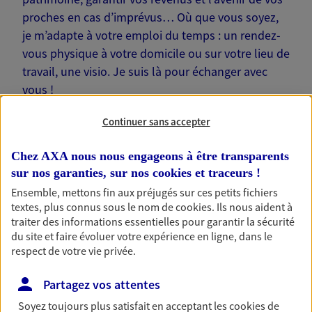
proches en cas d’imprévus… Où que vous soyez,
je m’adapte à votre emploi du temps : un rendez-
vous physique à votre domicile ou sur votre lieu de
travail, une visio. Je suis là pour échanger avec
vous !
Continuer sans accepter
Chez AXA nous nous engageons à être transparents
sur nos garanties, sur nos
cookies et traceurs
!
Nos offres phares
Ensemble, mettons fin aux préjugés sur ces petits fichiers
textes, plus connus sous le nom de
cookies
. Ils nous aident à
traiter des informations essentielles pour garantir la sécurité
du site et faire évoluer votre expérience en ligne, dans le
Épargne
respect de votre vie privée.
Réalisez vos projets grâce à votre épargne : achat
immobilier, études des enfants ou voyage autour
Partagez vos attentes
du monde… Épargnez à votre rythme et
simplement, selon votre profil.
Soyez toujours plus satisfait en acceptant les
cookies
de