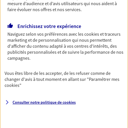
mesure d’audience et d’avis utilisateurs qui nous aident à
Découvrir les offres Épargne
faire évoluer nos offres et nos services.
Enrichissez votre expérience
Retraite
Naviguez selon vos préférences avec les
cookies et traceurs
Préparez sereinement ce nouveau chapitre de
marketing et de personnalisation qui nous permettent
votre vie avec les conseils d'un expert. Découvrez
d'afficher du contenu adapté à vos centres d'intérêts, des
notre solution PER (Plan Epargne Retraite)
publicités personnalisées et de suivre la performance de nos
spécialement conçue pour la retraite.
campagnes.
Découvrir l'offre Retraite
Vous êtes libre de les accepter, de les refuser comme de
changer d'avis à tout moment en allant sur
"Paramétrer mes
Prévoyance
cookies
"
Pour un avenir serein, assurez-vous avec notre
contrat prévoyance. Préservez vos proches en cas
d'accident ou de maladie en optant pour les
Consulter notre politique de
cookies
garanties incapacité temporaire totale de travail,
invalidité ou de décès.
Découvrir l'offre Prévoyance