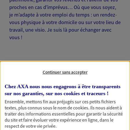
proches en cas d’imprévus… Où que vous soyez,
je m’adapte à votre emploi du temps : un rendez-
vous physique à votre domicile ou sur votre lieu de
travail, une visio. Je suis là pour échanger avec
vous !
Continuer sans accepter
Nos offres phares
Chez AXA nous nous engageons à être transparents
sur nos garanties, sur nos
cookies et traceurs
!
Épargne
Ensemble, mettons fin aux préjugés sur ces petits fichiers
textes, plus connus sous le nom de
cookies
. Ils nous aident à
Réalisez vos projets grâce à votre épargne : achat
traiter des informations essentielles pour garantir la sécurité
immobilier, études des enfants ou voyage autour
du site et faire évoluer votre expérience en ligne, dans le
du monde… Épargnez à votre rythme et
respect de votre vie privée.
simplement, selon votre profil.