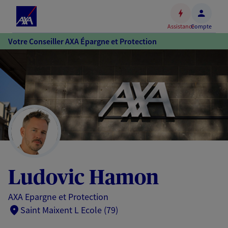
Espace
client
Assistance
Compte
Accéder
Votre Conseiller AXA Épargne et Protection
au
contenu
principal
Accéder
au
pied
de
page
Ludovic Hamon
AXA Epargne et Protection
Saint Maixent L Ecole (79)