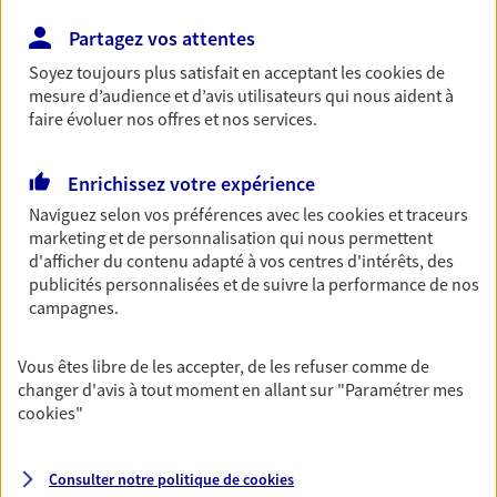
Découvrir les offres Épargne
Partagez vos attentes
Soyez toujours plus satisfait en acceptant les
cookies
de
mesure d’audience et d’avis utilisateurs qui nous aident à
Retraite
faire évoluer nos offres et nos services.
Préparez sereinement ce nouveau chapitre de
votre vie avec les conseils d'un expert. Découvrez
notre solution PER (Plan Epargne Retraite)
Enrichissez votre expérience
spécialement conçue pour la retraite.
Naviguez selon vos préférences avec les
cookies et traceurs
marketing et de personnalisation qui nous permettent
Découvrir l'offre Retraite
d'afficher du contenu adapté à vos centres d'intérêts, des
publicités personnalisées et de suivre la performance de nos
campagnes.
Prévoyance
Pour un avenir serein, assurez-vous avec notre
Vous êtes libre de les accepter, de les refuser comme de
contrat prévoyance. Préservez vos proches en cas
changer d'avis à tout moment en allant sur
"Paramétrer mes
d'accident ou de maladie en optant pour les
cookies
"
garanties incapacité temporaire totale de travail,
invalidité ou de décès.
Consulter notre politique de
cookies
Découvrir l'offre Prévoyance