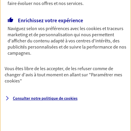
faire évoluer nos offres et nos services.
Découvrir les offres Épargne
Enrichissez votre expérience
Retraite
Naviguez selon vos préférences avec les
cookies et traceurs
marketing et de personnalisation qui nous permettent
Préparez sereinement ce nouveau chapitre de
d'afficher du contenu adapté à vos centres d'intérêts, des
votre vie avec les conseils d'un expert. Découvrez
publicités personnalisées et de suivre la performance de nos
notre solution PER (Plan Epargne Retraite)
campagnes.
spécialement conçue pour la retraite.
Découvrir l'offre Retraite
Vous êtes libre de les accepter, de les refuser comme de
changer d'avis à tout moment en allant sur
"Paramétrer mes
cookies
"
Prévoyance
Pour un avenir serein, assurez-vous avec notre
contrat prévoyance. Préservez vos proches en cas
Consulter notre politique de
cookies
d'accident ou de maladie en optant pour les
garanties incapacité temporaire totale de travail,
invalidité ou de décès.
Découvrir l'offre Prévoyance