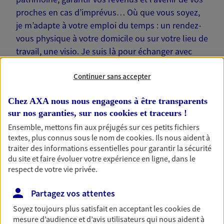
proches en cas d’imprévus… Où que vous soyez,
je m’adapte à votre emploi du temps : un rendez-
vous physique à votre domicile ou sur votre lieu de
travail, une visio. Je suis là pour échanger avec
vous !
Continuer sans accepter
Chez AXA nous nous engageons à être transparents
sur nos garanties, sur nos
cookies et traceurs
!
Nos offres phares
Ensemble, mettons fin aux préjugés sur ces petits fichiers
textes, plus connus sous le nom de
cookies
. Ils nous aident à
traiter des informations essentielles pour garantir la sécurité
du site et faire évoluer votre expérience en ligne, dans le
respect de votre vie privée.
Épargne
Réalisez vos projets grâce à votre épargne : achat
Partagez vos attentes
immobilier, études des enfants ou voyage autour
du monde… Épargnez à votre rythme et
Soyez toujours plus satisfait en acceptant les
cookies
de
simplement, selon votre profil.
mesure d’audience et d’avis utilisateurs qui nous aident à