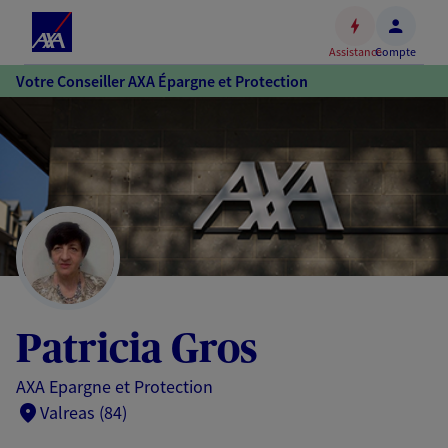
Espace
client
Assistance
Compte
Accéder
Votre Conseiller AXA Épargne et Protection
au
contenu
principal
Accéder
au
pied
de
page
Patricia Gros
AXA Epargne et Protection
Valreas (84)