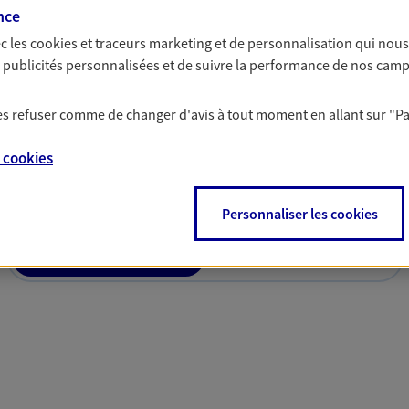
par nos Conseillers.
nce
c les
cookies et traceurs
marketing et de personnalisation qui nous
es publicités personnalisées et de suivre la performance de nos cam
 les refuser comme de changer d'avis à tout moment en allant sur
"P
solutions AXA Épargne e
e
cookies
Personnaliser les cookies
PARTICULIERS
PROFESSIONNELS