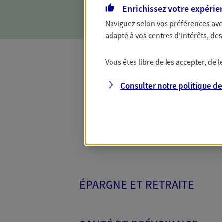
Enrichissez votre expérie
Naviguez selon vos préférences ave
adapté à vos centres d'intérêts, d
Vous êtes libre de les accepter, de
Toutes nos 
Consulter notre politique d
ÉPARGNE ET RETRAITE