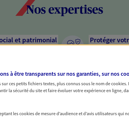
Nos expertises
social et patrimonial
Protéger votr
votre vie pri
stratégie, il est nécessaire
Nous sommes à votre
c, nous vous accompagnons pour
solutions assurantiel
s à être transparents sur nos garanties, sur nos
coo
votre situation. Une analyse
activité, mais aussi l
s conseils cohérents avec vos
interlocuteur pour t
sur ces petits fichiers textes, plus connus sous le nom de
cookies
.
tir la sécurité du site et faire évoluer votre expérience en ligne, da
rojets de vie
Valoriser et 
patrimoine
n, départ à la retraite… Autant
ceptant les
cookies
de mesure d’audience et d’avis utilisateurs qui n
sitent des solutions
Préparez au mieux la
cevez un conseil d'expert
optimisant sa valeur,