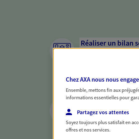
Réaliser un bilan 
de votre situation
Parce qu'avant de définir une 
d'établir un bon diagnosti
Chez AXA nous nous engageon
dresser un bilan complet de 
solide pour vous formuler de
Ensemble, mettons fin aux préjugés 
besoins.
informations essentielles pour garan
Accompagner vos p
Partagez vos attentes
Achat immobilier, installatio
Soyez toujours plus satisfait en ac
de moments de vie qui néces
offres et nos services.
d'assurance et d'épargne. Re
cohérent avec vos besoins.