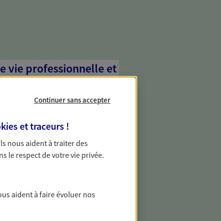
e vie professionnelle et
vée
Continuer sans accepter
 écoute pour vous proposer des
les couvrant les risques liés à votre
kies et traceurs
!
es risques liés à votre vie privée. Un seul
ous vos besoins, ça change tout.
 Ils nous aident à traiter des
ns le respect de votre vie privée.
transmettre votre
ous aident à faire évoluer nos
 transmission de votre patrimoine en
 grâce à une stratégie établie pour vous