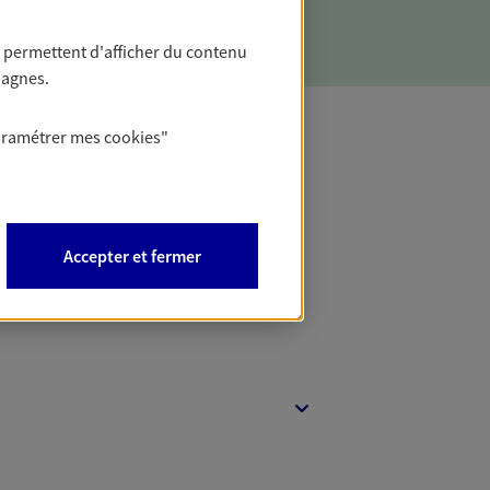
 permettent d'afficher du contenu
pagnes.
aramétrer mes
cookies
"
t Protection
Accepter et fermer