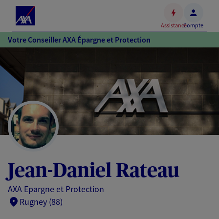
Espace
client
Assistance
Compte
Accéder
Votre Conseiller AXA Épargne et Protection
au
contenu
principal
Accéder
au
pied
de
page
Jean-Daniel Rateau
AXA Epargne et Protection
Rugney (88)