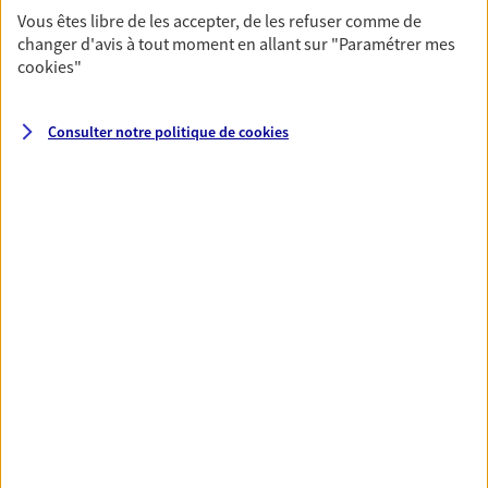
Vous êtes libre de les accepter, de les refuser comme de
changer d'avis à tout moment en allant sur
"Paramétrer mes
Santé
cookies
"
Couvrez vos dépenses de santé ainsi que celles de
votre famille avec la complémentaire santé qui
Consulter notre politique de
cookies
vous ressemble.
Découvrir l'offre Santé
VOIR TOUTES NOS OFFRES
Nos expertises
Réaliser un bilan social et