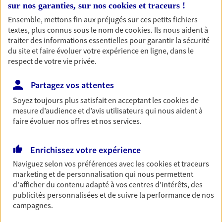
sur nos garanties, sur nos
cookies et traceurs
!
Découvrir les offres Épargne
Ensemble, mettons fin aux préjugés sur ces petits fichiers
textes, plus connus sous le nom de
cookies
. Ils nous aident à
traiter des informations essentielles pour garantir la sécurité
Retraite
du site et faire évoluer votre expérience en ligne, dans le
Préparez sereinement ce nouveau chapitre de
respect de votre vie privée.
votre vie avec les conseils d'un expert. Découvrez
notre solution PER (Plan Epargne Retraite)
Partagez vos attentes
spécialement conçue pour la retraite.
Soyez toujours plus satisfait en acceptant les
cookies
de
Découvrir l'offre Retraite
mesure d’audience et d’avis utilisateurs qui nous aident à
faire évoluer nos offres et nos services.
Prévoyance
Enrichissez votre expérience
Pour un avenir serein, assurez-vous avec notre
Naviguez selon vos préférences avec les
cookies et traceurs
contrat prévoyance. Préservez vos proches en cas
marketing et de personnalisation qui nous permettent
d'accident ou de maladie en optant pour les
d'afficher du contenu adapté à vos centres d'intérêts, des
garanties incapacité temporaire totale de travail,
publicités personnalisées et de suivre la performance de nos
invalidité ou de décès.
campagnes.
Découvrir l'offre Prévoyance