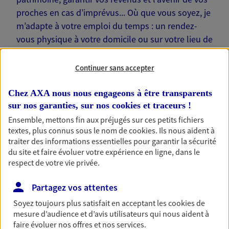
proches en cas d’imprévus... Où que vous soyez, je
m’adapte à votre emploi du temps : un rendez-
vous physique à votre domicile ou sur votre lieu de
travail… Je suis là pour échanger avec vous !
Continuer sans accepter
Chez AXA nous nous engageons à être transparents
sur nos garanties, sur nos
cookies et traceurs
!
Nos offres phares
Ensemble, mettons fin aux préjugés sur ces petits fichiers
textes, plus connus sous le nom de
cookies
. Ils nous aident à
traiter des informations essentielles pour garantir la sécurité
du site et faire évoluer votre expérience en ligne, dans le
Épargne
respect de votre vie privée.
Réalisez vos projets grâce à votre épargne : achat
Partagez vos attentes
immobilier, études des enfants ou voyage autour
du monde… Épargnez à votre rythme et
Soyez toujours plus satisfait en acceptant les
cookies
de
simplement, selon votre profil.
mesure d’audience et d’avis utilisateurs qui nous aident à
faire évoluer nos offres et nos services.