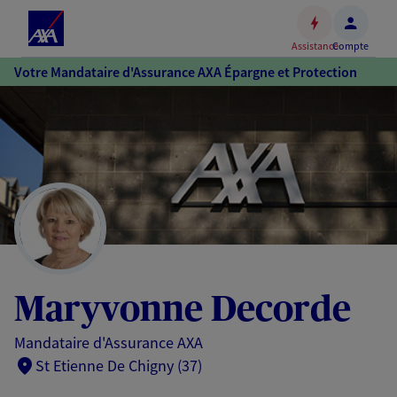
Espace
client
Assistance
Compte
Accéder
Votre Mandataire d'Assurance AXA Épargne et Protection
au
contenu
principal
Accéder
au
pied
de
page
Maryvonne Decorde
Mandataire d'Assurance AXA
St Etienne De Chigny (37)