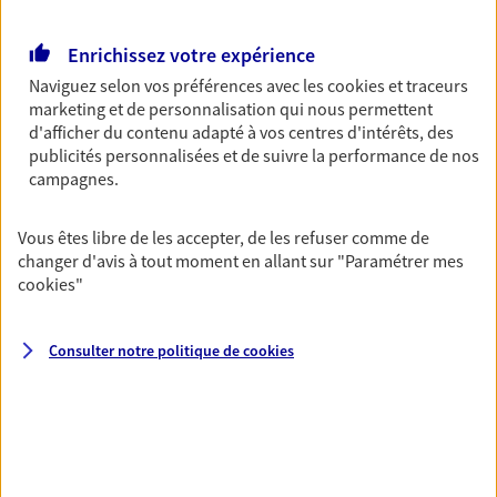
Retraite
Enrichissez votre expérience
Préparez sereinement ce nouveau chapitre de
votre vie avec les conseils d'un expert. Découvrez
Naviguez selon vos préférences avec les
cookies et traceurs
notre solution PER (Plan Epargne Retraite)
marketing et de personnalisation qui nous permettent
spécialement conçue pour la retraite.
d'afficher du contenu adapté à vos centres d'intérêts, des
publicités personnalisées et de suivre la performance de nos
campagnes.
Santé
Couvrez vos dépenses de santé ainsi que celles de
Vous êtes libre de les accepter, de les refuser comme de
votre famille avec la complémentaire santé qui
changer d'avis à tout moment en allant sur
"Paramétrer mes
vous ressemble.
cookies
"
Prévoyance
Consulter notre politique de
cookies
Pour un avenir serein, assurez-vous avec notre
contrat prévoyance. Préservez vos proches en cas
d'accident ou de maladie en optant pour les
garanties incapacité temporaire totale de travail,
invalidité ou de décès.