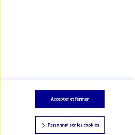
Votre Conseiller Épargne et Protection AXA NIZAR
CHARNI
68100 Mulhouse
Votre conseiller est un salarié d'AXA France Vie et d'AXA France IARD et
est également habilité pour proposer les produits et services
bancaires et financiers AXA Banque.
Les mentions légales de cette/ces entreprises d'assurance sont
Mentions légales
disponibles dans la rubrique «
» du site.
À PROPOS D'AXA
Accepter et fermer
SITES AXA
Personnaliser les cookies
NOUS CONTACTER
06 77 35 75 17