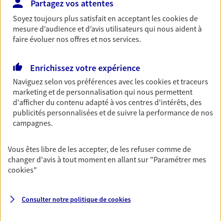
Partagez vos attentes
Découvrir les offres Épargne
Soyez toujours plus satisfait en acceptant les
cookies
de
mesure d’audience et d’avis utilisateurs qui nous aident à
faire évoluer nos offres et nos services.
Retraite
Préparez sereinement ce nouveau chapitre de
Enrichissez votre expérience
votre vie avec les conseils d'un expert. Découvrez
notre solution PER (Plan Epargne Retraite)
Naviguez selon vos préférences avec les
cookies et traceurs
spécialement conçue pour la retraite.
marketing et de personnalisation qui nous permettent
d'afficher du contenu adapté à vos centres d'intérêts, des
Découvrir l'offre Retraite
publicités personnalisées et de suivre la performance de nos
campagnes.
Prévoyance
Vous êtes libre de les accepter, de les refuser comme de
Pour un avenir serein, assurez-vous avec notre
changer d'avis à tout moment en allant sur
"Paramétrer mes
contrat prévoyance. Préservez vos proches en cas
cookies
"
d'accident ou de maladie en optant pour les
garanties incapacité temporaire totale de travail,
invalidité ou de décès.
Consulter notre politique de
cookies
Découvrir l'offre Prévoyance