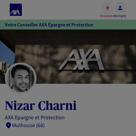
Espace
client
Assistance
Compte
Accéder
Votre Conseiller AXA Épargne et Protection
au
contenu
principal
Accéder
au
pied
de
page
Nizar Charni
AXA Epargne et Protection
Mulhouse (68)