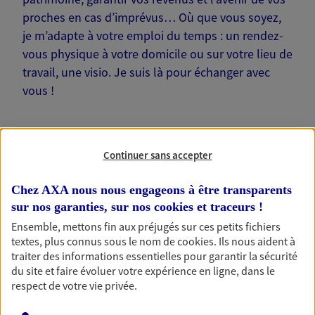
proches en cas d’imprévus… Où que vous soyez,
je m’adapte à votre emploi du temps : un rendez-
vous physique à votre domicile ou sur votre lieu de
travail, une visio. Je suis là pour échanger avec
vous !
Continuer sans accepter
Nos offres phares
Chez AXA nous nous engageons à être transparents
sur nos garanties, sur nos
cookies et traceurs
!
Ensemble, mettons fin aux préjugés sur ces petits fichiers
textes, plus connus sous le nom de
cookies
. Ils nous aident à
Épargne
traiter des informations essentielles pour garantir la sécurité
Réalisez vos projets grâce à votre épargne : achat
du site et faire évoluer votre expérience en ligne, dans le
immobilier, études des enfants ou voyage autour
respect de votre vie privée.
du monde… Épargnez à votre rythme et
simplement, selon votre profil.