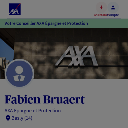
Espace
client
Assistance
Compte
Accéder
Votre Conseiller AXA Épargne et Protection
au
contenu
principal
Accéder
au
pied
de
page
Fabien Bruaert
AXA Epargne et Protection
Basly (14)