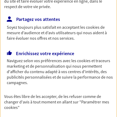
du site et faire évoluer votre expérience en ligne, dans le
respect de votre vie privée.
Découvrir les offres Épargne
Partagez vos attentes
Retraite
Soyez toujours plus satisfait en acceptant les
cookies
de
Préparez sereinement ce nouveau chapitre de
mesure d’audience et d’avis utilisateurs qui nous aident à
votre vie avec les conseils d'un expert. Découvrez
faire évoluer nos offres et nos services.
notre solution PER (Plan Epargne Retraite)
spécialement conçue pour la retraite.
Enrichissez votre expérience
Découvrir l'offre Retraite
Naviguez selon vos préférences avec les
cookies et traceurs
marketing et de personnalisation qui nous permettent
d'afficher du contenu adapté à vos centres d'intérêts, des
Prévoyance
publicités personnalisées et de suivre la performance de nos
Pour un avenir serein, assurez-vous avec notre
campagnes.
contrat prévoyance. Préservez vos proches en cas
d'accident ou de maladie en optant pour les
Vous êtes libre de les accepter, de les refuser comme de
garanties incapacité temporaire totale de travail,
changer d'avis à tout moment en allant sur
"Paramétrer mes
invalidité ou de décès.
cookies
"
Découvrir l'offre Prévoyance