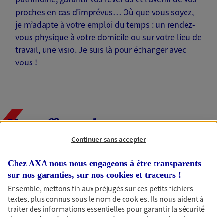
proches en cas d’imprévus… Où que vous soyez,
je m’adapte à votre emploi du temps : un rendez-
vous physique à votre domicile ou sur votre lieu de
travail, une visio. Je suis là pour échanger avec
vous !
Nos offres phares
Continuer sans accepter
Chez AXA nous nous engageons à être transparents
Épargne
sur nos garanties, sur nos
cookies et traceurs
!
Réalisez vos projets grâce à votre épargne : achat
Ensemble, mettons fin aux préjugés sur ces petits fichiers
immobilier, études des enfants ou voyage autour
textes, plus connus sous le nom de
cookies
. Ils nous aident à
du monde… Épargnez à votre rythme et
traiter des informations essentielles pour garantir la sécurité
simplement, selon votre profil.