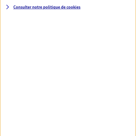
Consulter notre politique de
cookies
Santé
Couvrez vos dépenses de santé ainsi que celles de
votre famille avec la complémentaire santé qui
vous ressemble.
Découvrir l'offre Santé
VOIR TOUTES NOS OFFRES
Nos expertises
Réaliser un bilan social et