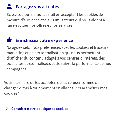
Partagez vos attentes
Découvrir les offres Épargne
Soyez toujours plus satisfait en acceptant les
cookies
de
mesure d’audience et d’avis utilisateurs qui nous aident à
Retraite
faire évoluer nos offres et nos services.
Préparez sereinement ce nouveau chapitre de
votre vie avec les conseils d'un expert. Découvrez
Enrichissez votre expérience
notre solution PER (Plan Epargne Retraite)
spécialement conçue pour la retraite.
Naviguez selon vos préférences avec les
cookies et traceurs
marketing et de personnalisation qui nous permettent
Découvrir l'offre Retraite
d'afficher du contenu adapté à vos centres d'intérêts, des
publicités personnalisées et de suivre la performance de nos
campagnes.
Prévoyance
Pour un avenir serein, assurez-vous avec notre
Vous êtes libre de les accepter, de les refuser comme de
contrat prévoyance. Préservez vos proches en cas
changer d'avis à tout moment en allant sur
"Paramétrer mes
d'accident ou de maladie en optant pour les
cookies
"
garanties incapacité temporaire totale de travail,
invalidité ou de décès.
Consulter notre politique de
cookies
Découvrir l'offre Prévoyance