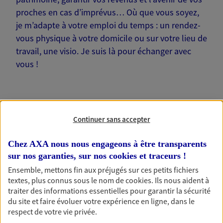
proches en cas d’imprévus… Où que vous soyez,
je m’adapte à votre emploi du temps : un rendez-
vous physique à votre domicile ou sur votre lieu de
travail, une visio. Je suis là pour échanger avec
vous !
Continuer sans accepter
Nos offres phares
Chez AXA nous nous engageons à être transparents
sur nos garanties, sur nos
cookies et traceurs
!
Ensemble, mettons fin aux préjugés sur ces petits fichiers
Épargne
textes, plus connus sous le nom de
cookies
. Ils nous aident à
Réalisez vos projets grâce à votre épargne : achat
traiter des informations essentielles pour garantir la sécurité
immobilier, études des enfants ou voyage autour
du site et faire évoluer votre expérience en ligne, dans le
du monde… Épargnez à votre rythme et
respect de votre vie privée.
simplement, selon votre profil.