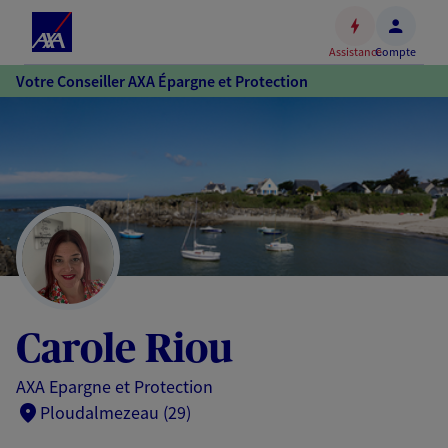
Espace
client
Assistance
Compte
Accéder
Votre Conseiller AXA Épargne et Protection
au
contenu
principal
Accéder
au
pied
de
page
Carole Riou
AXA Epargne et Protection
Ploudalmezeau (29)