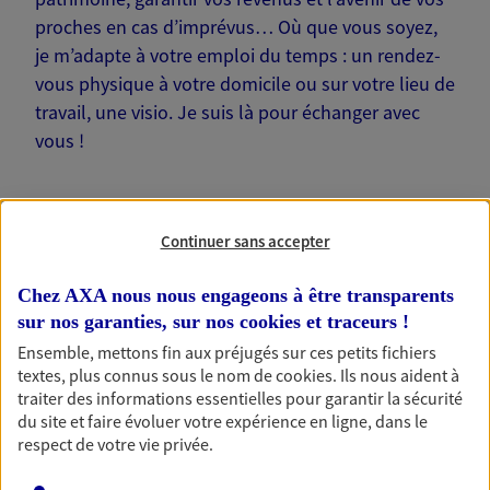
proches en cas d’imprévus… Où que vous soyez,
je m’adapte à votre emploi du temps : un rendez-
vous physique à votre domicile ou sur votre lieu de
travail, une visio. Je suis là pour échanger avec
vous !
Continuer sans accepter
Nos offres phares
Chez AXA nous nous engageons à être transparents
sur nos garanties, sur nos
cookies et traceurs
!
Ensemble, mettons fin aux préjugés sur ces petits fichiers
textes, plus connus sous le nom de
cookies
. Ils nous aident à
Épargne
traiter des informations essentielles pour garantir la sécurité
Réalisez vos projets grâce à votre épargne : achat
du site et faire évoluer votre expérience en ligne, dans le
immobilier, études des enfants ou voyage autour
respect de votre vie privée.
du monde… Épargnez à votre rythme et
simplement, selon votre profil.