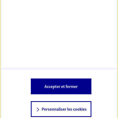
Votre Conseiller Épargne et Protection AXA OLIVIER
LHUILLIER
37230 Luynes
Votre conseiller est un salarié d'AXA France Vie et d'AXA France IARD et
est également habilité pour proposer les produits et services
bancaires et financiers AXA Banque.
Les mentions légales de cette/ces entreprises d'assurance sont
Mentions légales
disponibles dans la rubrique «
» du site.
À PROPOS D'AXA
Accepter et fermer
SITES AXA
Personnaliser les cookies
NOUS CONTACTER
06 74 93 91 13