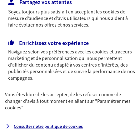
Partagez vos attentes
Découvrir les offres Épargne
Soyez toujours plus satisfait en acceptant les
cookies
de
mesure d’audience et d’avis utilisateurs qui nous aident à
faire évoluer nos offres et nos services.
Retraite
Préparez sereinement ce nouveau chapitre de
Enrichissez votre expérience
votre vie avec les conseils d'un expert. Découvrez
notre solution PER (Plan Epargne Retraite)
Naviguez selon vos préférences avec les
cookies et traceurs
spécialement conçue pour la retraite.
marketing et de personnalisation qui nous permettent
d'afficher du contenu adapté à vos centres d'intérêts, des
Découvrir l'offre Retraite
publicités personnalisées et de suivre la performance de nos
campagnes.
Prévoyance
Vous êtes libre de les accepter, de les refuser comme de
Pour un avenir serein, assurez-vous avec notre
changer d'avis à tout moment en allant sur
"Paramétrer mes
contrat prévoyance. Préservez vos proches en cas
cookies
"
d'accident ou de maladie en optant pour les
garanties incapacité temporaire totale de travail,
invalidité ou de décès.
Consulter notre politique de
cookies
Découvrir l'offre Prévoyance