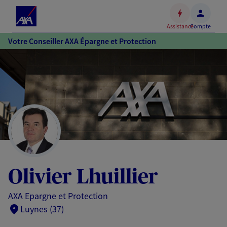
Espace
client
Assistance
Compte
Accéder
Votre Conseiller AXA Épargne et Protection
au
contenu
principal
Accéder
au
pied
de
page
Olivier Lhuillier
AXA Epargne et Protection
Luynes (37)