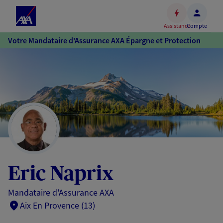
Espace
client
Assistance
Compte
Accéder
Votre Mandataire d'Assurance AXA Épargne et Protection
au
contenu
principal
Accéder
au
pied
de
page
Eric Naprix
Mandataire d'Assurance AXA
Aix En Provence (13)