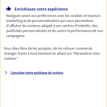
Retraite
Enrichissez votre expérience
Préparez sereinement ce nouveau chapitre de
Naviguez selon vos préférences avec les
cookies et traceurs
votre vie avec les conseils d'un expert. Découvrez
marketing et de personnalisation qui nous permettent
notre solution PER (Plan Epargne Retraite)
d'afficher du contenu adapté à vos centres d'intérêts, des
spécialement conçue pour la retraite.
publicités personnalisées et de suivre la performance de nos
campagnes.
Santé
Vous êtes libre de les accepter, de les refuser comme de
Couvrez vos dépenses de santé ainsi que celles de
changer d'avis à tout moment en allant sur
"Paramétrer mes
votre famille avec la complémentaire santé qui
cookies
"
vous ressemble.
Consulter notre politique de
cookies
Prévoyance
Pour un avenir serein, assurez-vous avec notre
contrat prévoyance. Préservez vos proches en cas
d'accident ou de maladie en optant pour les
garanties incapacité temporaire totale de travail,
invalidité ou de décès.