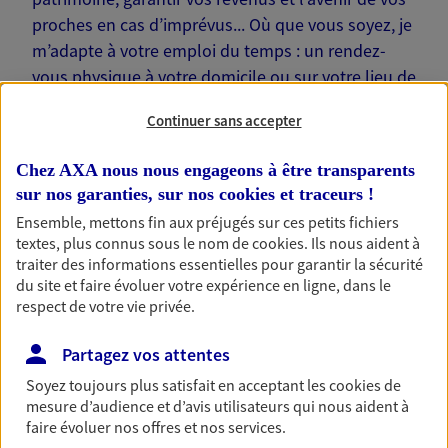
proches en cas d’imprévus... Où que vous soyez, je
m’adapte à votre emploi du temps : un rendez-
vous physique à votre domicile ou sur votre lieu de
travail… Je suis là pour échanger avec vous !
Continuer sans accepter
Chez AXA nous nous engageons à être transparents
sur nos garanties, sur nos
cookies et traceurs
!
Ensemble, mettons fin aux préjugés sur ces petits fichiers
Nos offres phares
textes, plus connus sous le nom de
cookies
. Ils nous aident à
traiter des informations essentielles pour garantir la sécurité
du site et faire évoluer votre expérience en ligne, dans le
respect de votre vie privée.
Épargne
Réalisez vos projets grâce à votre épargne : achat
Partagez vos attentes
immobilier, études des enfants ou voyage autour
Soyez toujours plus satisfait en acceptant les
cookies
de
du monde… Épargnez à votre rythme et
mesure d’audience et d’avis utilisateurs qui nous aident à
simplement, selon votre profil.
faire évoluer nos offres et nos services.