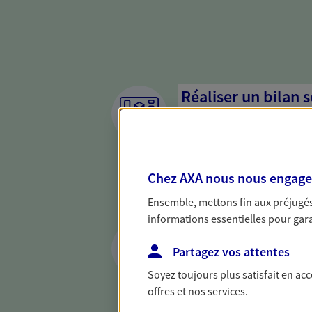
Réaliser un bilan 
de votre situation
Parce qu'avant de définir une 
d'établir un bon diagnosti
Chez AXA nous nous engageon
dresser un bilan complet de 
solide pour vous formuler de
Ensemble, mettons fin aux préjugés 
besoins.
informations essentielles pour garan
Préparer et trans
succession
Partagez vos attentes
Soyez toujours plus satisfait en ac
Préparer au mieux la transmi
offres et nos services.
votre conjoint, vos enfants 