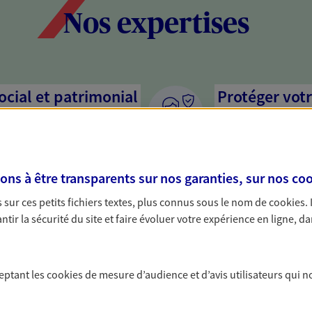
Nos expertises
social et patrimonial
Protéger votr
votre vie pri
stratégie, il est nécessaire
Nous sommes à votre
c, nous vous accompagnons pour
solutions assurantiel
s à être transparents sur nos garanties, sur nos
coo
votre situation. Une analyse
activité, mais aussi l
s conseils cohérents avec vos
interlocuteur pour t
sur ces petits fichiers textes, plus connus sous le nom de
cookies
.
tir la sécurité du site et faire évoluer votre expérience en ligne, da
mettre votre
Accompagner 
Nous bâtissons avec 
ceptant les
cookies
de mesure d’audience et d’avis utilisateurs qui n
activité, et vous pro
ssion de votre patrimoine à
affecter personnelle
et vos proches en respectant vos