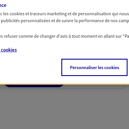
à prendre les bonnes décisions
nce
c les
cookies et traceurs
marketing et de personnalisation qui nous
es publicités personnalisées et de suivre la performance de nos cam
 les refuser comme de changer d'avis à tout moment en allant sur
"P
solutions AXA Épargne e
e
cookies
Personnaliser les cookies
PARTICULIERS
PROFESSIONNELS