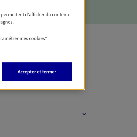
 permettent d'afficher du contenu
pagnes.
aramétrer mes
cookies
"
t Protection
Accepter et fermer