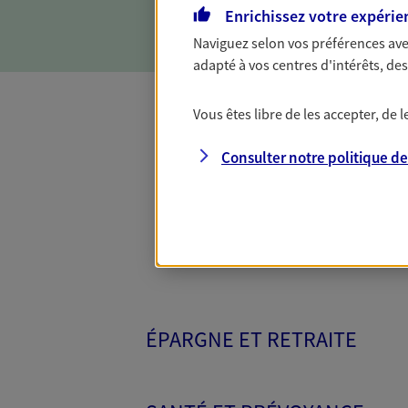
objectifs et en vous aidant 
Enrichissez votre expérie
Naviguez selon vos préférences ave
adapté à vos centres d'intérêts, d
Vous êtes libre de les accepter, de
Toutes nos 
Consulter notre politique d
ÉPARGNE ET RETRAITE