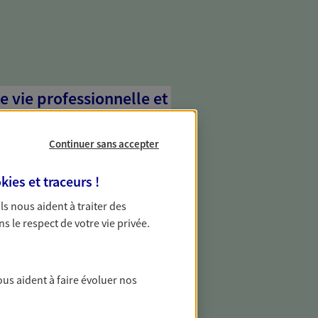
e vie professionnelle et
vée
Continuer sans accepter
 écoute pour vous proposer des
les couvrant les risques liés à votre
kies et traceurs
!
es risques liés à votre vie privée. Un seul
ous vos besoins, ça change tout.
 Ils nous aident à traiter des
ns le respect de votre vie privée.
les professionnels
vous des solutions pour protéger votre
ous aident à faire évoluer nos
téger contre les aléas qui peuvent vous
ment.