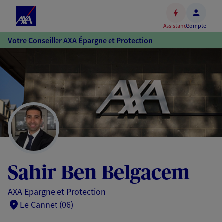
Espace
client
Assistance
Compte
Accéder
Votre Conseiller AXA Épargne et Protection
au
contenu
principal
Accéder
au
pied
de
page
Sahir Ben Belgacem
AXA Epargne et Protection
Le Cannet (06)