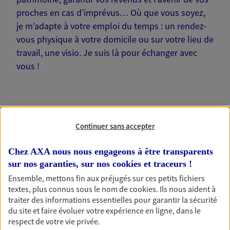
proches en cas d’imprévus… Où que vous soyez,
je m’adapte à votre emploi du temps : un rendez-
vous physique à votre domicile ou sur votre lieu de
travail, une visio. Je suis là pour échanger avec
vous !
Continuer sans accepter
Nos offres phares
Chez AXA nous nous engageons à être transparents
sur nos garanties, sur nos
cookies et traceurs
!
Épargne
Ensemble, mettons fin aux préjugés sur ces petits fichiers
textes, plus connus sous le nom de
cookies
. Ils nous aident à
Réalisez vos projets grâce à votre épargne : achat
traiter des informations essentielles pour garantir la sécurité
immobilier, études des enfants ou voyage autour
du site et faire évoluer votre expérience en ligne, dans le
du monde… Épargnez à votre rythme et
respect de votre vie privée.
simplement, selon votre profil.