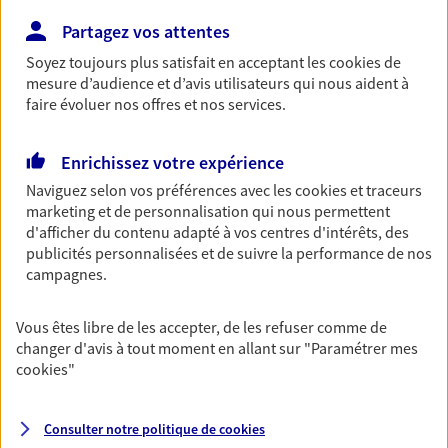
Découvrir les offres Épargne
Partagez vos attentes
Soyez toujours plus satisfait en acceptant les
cookies
de
mesure d’audience et d’avis utilisateurs qui nous aident à
Retraite
faire évoluer nos offres et nos services.
Préparez sereinement ce nouveau chapitre de
votre vie avec les conseils d'un expert. Découvrez
Enrichissez votre expérience
notre solution PER (Plan Epargne Retraite)
spécialement conçue pour la retraite.
Naviguez selon vos préférences avec les
cookies et traceurs
marketing et de personnalisation qui nous permettent
Découvrir l'offre Retraite
d'afficher du contenu adapté à vos centres d'intérêts, des
publicités personnalisées et de suivre la performance de nos
campagnes.
Prévoyance
Pour un avenir serein, assurez-vous avec notre
Vous êtes libre de les accepter, de les refuser comme de
contrat prévoyance. Préservez vos proches en cas
changer d'avis à tout moment en allant sur
"Paramétrer mes
d'accident ou de maladie en optant pour les
cookies
"
garanties incapacité temporaire totale de travail,
invalidité ou de décès.
Consulter notre politique de
cookies
Découvrir l'offre Prévoyance