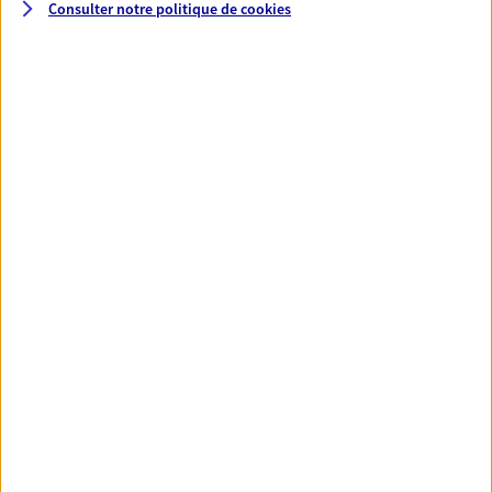
Consulter notre politique de
cookies
Santé
Couvrez vos dépenses de santé ainsi que celles de
votre famille avec la complémentaire santé qui
vous ressemble.
Découvrir l'offre Santé
VOIR TOUTES NOS OFFRES
Nos expertises
Réaliser un bilan social et