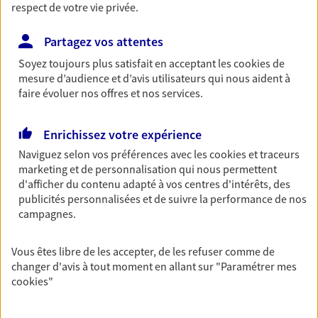
respect de votre vie privée.
Découvrir les offres Épargne
Partagez vos attentes
Soyez toujours plus satisfait en acceptant les
cookies
de
Retraite
mesure d’audience et d’avis utilisateurs qui nous aident à
Préparez sereinement ce nouveau chapitre de
faire évoluer nos offres et nos services.
votre vie avec les conseils d'un expert. Découvrez
notre solution PER (Plan Epargne Retraite)
spécialement conçue pour la retraite.
Enrichissez votre expérience
Naviguez selon vos préférences avec les
cookies et traceurs
Découvrir l'offre Retraite
marketing et de personnalisation qui nous permettent
d'afficher du contenu adapté à vos centres d'intérêts, des
publicités personnalisées et de suivre la performance de nos
Prévoyance
campagnes.
Pour un avenir serein, assurez-vous avec notre
contrat prévoyance. Préservez vos proches en cas
Vous êtes libre de les accepter, de les refuser comme de
d'accident ou de maladie en optant pour les
changer d'avis à tout moment en allant sur
"Paramétrer mes
garanties incapacité temporaire totale de travail,
cookies
"
invalidité ou de décès.
Découvrir l'offre Prévoyance