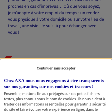
proches en cas d’imprévus… Où que vous soyez,
je m’adapte à votre emploi du temps : un rendez-
vous physique à votre domicile ou sur votre lieu de
travail, une visio. Je suis là pour échanger avec
vous !
Nos offres phares
Continuer sans accepter
Chez AXA nous nous engageons à être transparents
Épargne
sur nos garanties, sur nos
cookies et traceurs
!
Réalisez vos projets grâce à votre épargne : achat
Ensemble, mettons fin aux préjugés sur ces petits fichiers
immobilier, études des enfants ou voyage autour
textes, plus connus sous le nom de
cookies
. Ils nous aident à
du monde… Épargnez à votre rythme et
traiter des informations essentielles pour garantir la sécurité
simplement, selon votre profil.
du site et faire évoluer votre expérience en ligne, dans le