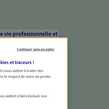
e vie professionnelle et
vée
Continuer sans accepter
 écoute pour vous proposer des
les couvrant les risques liés à votre
kies et traceurs
!
es risques liés à votre vie privée. Un seul
ous vos besoins, ça change tout.
 Ils nous aident à traiter des
ns le respect de votre vie privée.
les professionnels
vous des solutions pour protéger votre
ous aident à faire évoluer nos
téger contre les aléas qui peuvent vous
ment.